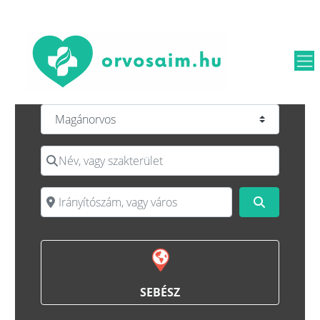
Select search type
Név, vagy szakterület
Irányítószám, vagy város
Keresés
SEBÉSZ