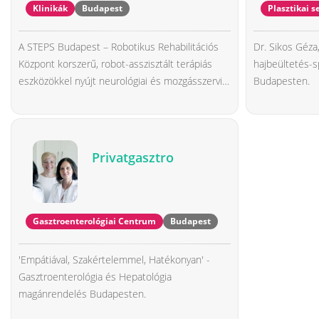
Klinikák
Budapest
Plasztikai s
A STEPS Budapest – Robotikus Rehabilitációs
Dr. Sikos Géza,
Központ korszerű, robot-asszisztált terápiás
hajbeültetés-s
eszközökkel nyújt neurológiai és mozgásszervi
Budapesten.
rehabilitációt felnőtt és gyermek páciensek
számára. A biztonságos és hatékony módszerek
segítik a minél korábbi és eredményesebb
felépülést, javítva az életminőséget és az
Privatgasztro
önállóságot.
Gasztroenterológiai Centrum
Budapest
'Empátiával, Szakértelemmel, Hatékonyan' -
Gasztroenterológia és Hepatológia
magánrendelés Budapesten.