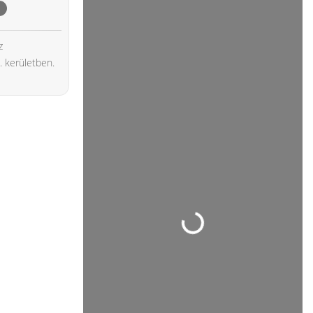
t
z
 kerületben.
Loading...