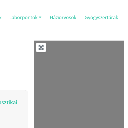
k
Laborpontok
Háziorvosok
Gyógyszertárak
asztikai