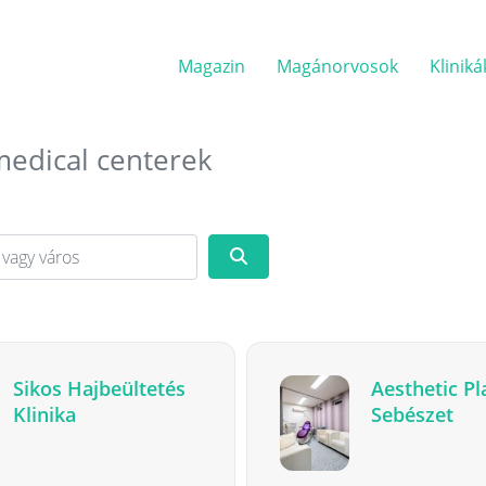
Magazin
Magánorvosok
Kliniká
medical centerek
y város
Keresés
Sikos Hajbeültetés
Aesthetic Pl
Klinika
Sebészet