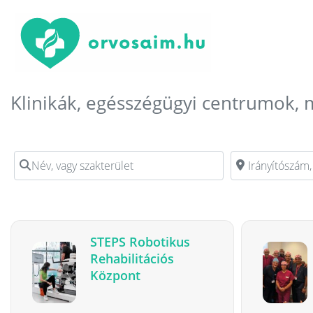
Klinikák, egésszégügyi centrumok, 
Név, vagy szakterület
Irányítószám, vag
STEPS Robotikus
Rehabilitációs
Központ