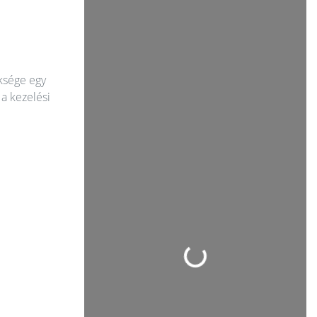
üksége egy
a kezelési
Loading...