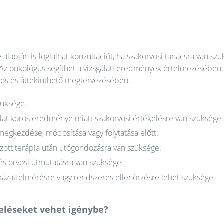
alapján is foglalhat konzultációt, ha szakorvosi tanácsra van sz
Az onkológus segíthet a vizsgálati eredmények értelmezésében, 
os és áttekinthető megtervezésében.
züksége.
sgálat kóros eredménye miatt szakorvosi értékelésre van szüksége.
megkezdése, módosítása vagy folytatása előtt.
zott terápia után utógondozásra van szüksége.
és orvosi útmutatásra van szüksége.
ázatfelmérésre vagy rendszeres ellenőrzésre lehet szüksége.
zeléseket vehet igénybe?