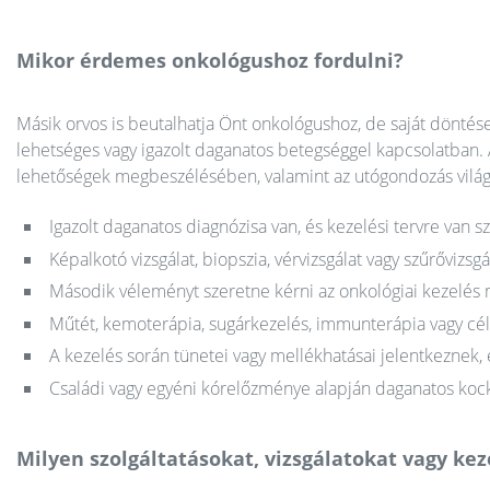
Mikor érdemes onkológushoz fordulni?
Másik orvos is beutalhatja Önt onkológushoz, de saját döntése 
lehetséges vagy igazolt daganatos betegséggel kapcsolatban. 
lehetőségek megbeszélésében, valamint az utógondozás világ
Igazolt daganatos diagnózisa van, és kezelési tervre van s
Képalkotó vizsgálat, biopszia, vérvizsgálat vagy szűrőviz
Második véleményt szeretne kérni az onkológiai kezelés 
Műtét, kemoterápia, sugárkezelés, immunterápia vagy cél
A kezelés során tünetei vagy mellékhatásai jelentkeznek, 
Családi vagy egyéni kórelőzménye alapján daganatos kock
Milyen szolgáltatásokat, vizsgálatokat vagy ke