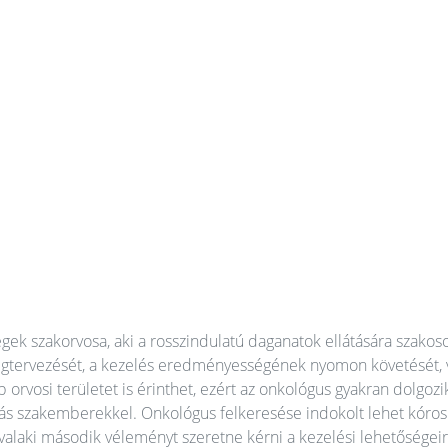
gek szakorvosa, aki a rosszindulatú daganatok ellátására szakoso
megtervezését, a kezelés eredményességének nyomon követését, 
 orvosi területet is érinthet, ezért az onkológus gyakran dolgozi
ás szakemberekkel. Onkológus felkeresése indokolt lehet kóros 
valaki második véleményt szeretne kérni a kezelési lehetőségeir