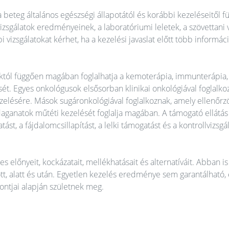
 a beteg általános egészségi állapotától és korábbi kezeléseitől f
izsgálatok eredményeinek, a laboratóriumi leletek, a szövettani 
i vizsgálatokat kérhet, ha a kezelési javaslat előtt több informác
ásoktól függően magában foglalhatja a kemoterápia, immunterápia,
ét. Egyes onkológusok elsősorban klinikai onkológiával foglalko
elésére. Mások sugáronkológiával foglalkoznak, amely ellenőrzö
daganatok műtéti kezelését foglalja magában. A támogató ellátás
ást, a fájdalomcsillapítást, a lelki támogatást és a kontrollvizsgá
s előnyeit, kockázatait, mellékhatásait és alternatíváit. Abban is
t, alatt és után. Egyetlen kezelés eredménye sem garantálható,
pontjai alapján születnek meg.