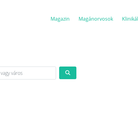
Magazin
Magánorvosok
Kliniká
y város
Keresés