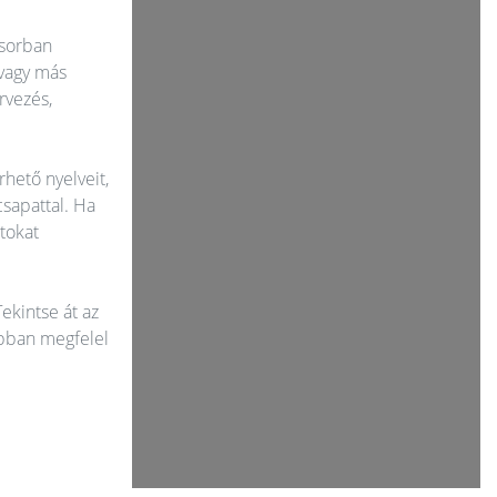
ősorban
 vagy más
rvezés,
rhető nyelveit,
csapattal. Ha
atokat
ekintse át az
jobban megfelel