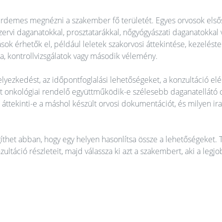
 érdemes megnézni a szakember fő területét. Egyes orvosok els
zervi daganatokkal, prosztatarákkal, nőgyógyászati daganatokkal
ások érhetők el, például leletek szakorvosi áttekintése, kezeléste
a, kontrollvizsgálatok vagy második vélemény.
lyezkedést, az időpontfoglalási lehetőségeket, a konzultáció elé
ott onkológiai rendelő együttműködik-e szélesebb daganatellátó 
 áttekinti-e a máshol készült orvosi dokumentációt, és milyen ir
íthet abban, hogy egy helyen hasonlítsa össze a lehetőségeket. T
nzultáció részleteit, majd válassza ki azt a szakembert, aki a leg