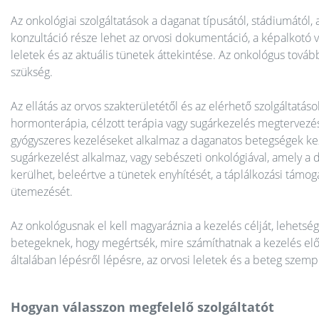
Az onkológiai szolgáltatások a daganat típusától, stádiumától,
konzultáció része lehet az orvosi dokumentáció, a képalkotó v
leletek és az aktuális tünetek áttekintése. Az onkológus tovább
szükség.
Az ellátás az orvos szakterületétől és az elérhető szolgáltat
hormonterápia, célzott terápia vagy sugárkezelés megtervezés
gyógyszeres kezeléseket alkalmaz a daganatos betegségek kez
sugárkezelést alkalmaz, vagy sebészeti onkológiával, amely a 
kerülhet, beleértve a tünetek enyhítését, a táplálkozási támogat
ütemezését.
Az onkológusnak el kell magyaráznia a kezelés célját, lehetsége
betegeknek, hogy megértsék, mire számíthatnak a kezelés előt
általában lépésről lépésre, az orvosi leletek és a beteg szem
Hogyan válasszon megfelelő szolgáltatót