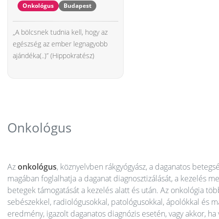
Onkológus
Budapest
„A bölcsnek tudnia kell, hogy az
egészség az ember legnagyobb
ajándéka(..)” (Hippokratész)
Onkológus
Az
onkológus
, köznyelvben rákgyógyász, a daganatos betegsé
magában foglalhatja a daganat diagnosztizálását, a kezelés 
betegek támogatását a kezelés alatt és után. Az onkológia több
sebészekkel, radiológusokkal, patológusokkal, ápolókkal és m
eredmény, igazolt daganatos diagnózis esetén, vagy akkor, ha 