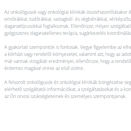
Az onkológusok vagy onkológiai klinikák összehasonlításakor
emlőrákkal, tüdőrákkal, vastagbél- és végbélrákkal, vérképzős
daganattípusokkal foglalkoznak. Ellenőrizze, milyen szolgáltat
gyógyszeres daganatellenes terápia, sugárkezelés koordinálás
A gyakorlati szempontok is fontosak. Vegye figyelembe az elhe
a kórházi vagy rendelői környezetet, valamint azt, hogy az ad
már vannak vizsgálati eredményei, ellenőrizze, hogy a rendelő
érdemes magával vinnie az első vizitre.
A felsorolt onkológusok és onkológiai klinikák böngészése seg
elérhető szolgáltatói információkat, a szolgáltatásokat és a ko
az Ön orvosi szükségleteinek és személyes szempontjainak.