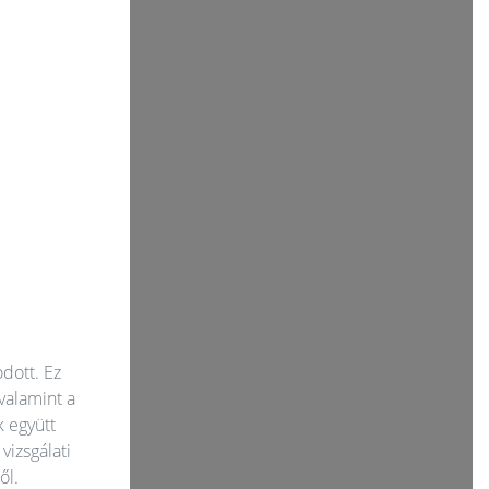
dott. Ez
valamint a
k együtt
vizsgálati
ől.