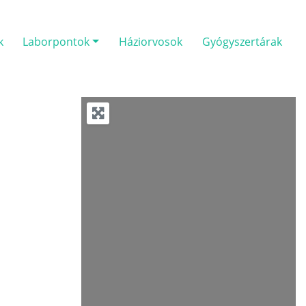
k
Laborpontok
Háziorvosok
Gyógyszertárak