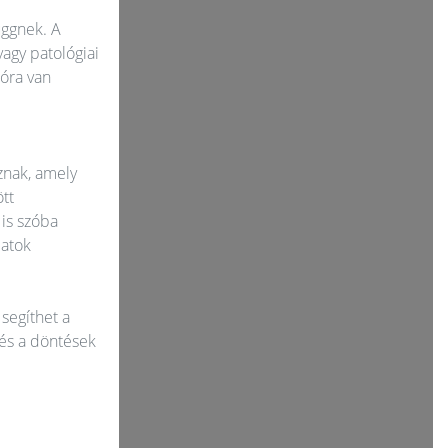
üggnek. A
vagy patológiai
ióra van
znak, amely
tt
 is szóba
latok
 segíthet a
 és a döntések