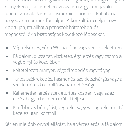
környékén új, kellemetlen, visszatérő vagy nem javuló
tünetei vannak. Nem kell ismernie a pontos okot ahhoz,
hogy szakemberhez forduljon. A konzultáció célja, hogy
kiderüljön, mi állhat a panaszok hátterében, és
megbeszéljék a biztonságos következő lépéseket.
Végbélvérzés, vér a WC-papíron vagy vér a székletben
Fájdalom, duzzanat, viszketés, égő érzés vagy csomó a
végbélnyílás közelében
Feltételezett aranyér, végbélrepedés vagy tályog
Tartós székrekedés, hasmenés, székletszivárgás vagy a
székletürítés kontrollálásának nehézsége
Kellemetlen érzés székletürítés közben, vagy az az
érzés, hogy a bél nem ürül ki teljesen
Korábbi végbélnyílást, végbelet vagy vastagbelet érintő
kezelés utáni kontroll
Kérjen mielőbb orvosi ellátást, ha a vérzés erős, a fájdalom