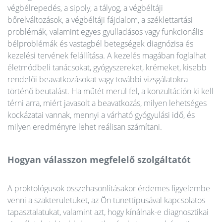
végbélrepedés, a sipoly, a tályog, a végbéltáji
bőrelváltozások, a végbéltáji fájdalom, a széklettartási
problémák, valamint egyes gyulladásos vagy funkcionális
bélproblémák és vastagbél betegségek diagnózisa és
kezelési tervének felállítása. A kezelés magában foglalhat
életmódbeli tanácsokat, gyógyszereket, krémeket, kisebb
rendelői beavatkozásokat vagy további vizsgálatokra
történő beutalást. Ha műtét merül fel, a konzultáción ki kell
térni arra, miért javasolt a beavatkozás, milyen lehetséges
kockázatai vannak, mennyi a várható gyógyulási idő, és
milyen eredményre lehet reálisan számítani.
Hogyan válasszon megfelelő szolgáltatót
A proktológusok összehasonlításakor érdemes figyelembe
venni a szakterületüket, az Ön tünettípusával kapcsolatos
tapasztalatukat, valamint azt, hogy kínálnak-e diagnosztikai