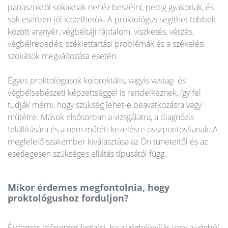
panaszokról sokaknak nehéz beszélni, pedig gyakoriak, és
sok esetben jól kezelhetők. A proktológus segíthet többek
között aranyér, végbéltáji fájdalom, viszketés, vérzés,
végbélrepedés, széklettartási problémák és a székelési
szokások megváltozása esetén.
Egyes proktológusok kolorektális, vagyis vastag- és
végbélsebészeti képzettséggel is rendelkeznek, így fel
tudják mérni, hogy szükség lehet-e beavatkozásra vagy
műtétre. Mások elsősorban a vizsgálatra, a diagnózis
felállítására és a nem műtéti kezelésre összpontosítanak. A
megfelelő szakember kiválasztása az Ön tüneteitől és az
esetlegesen szükséges ellátás típusától függ.
Mikor érdemes megfontolnia, hogy
proktológushoz forduljon?
Érdemes időpontot foglalni, ha a végbélnyílás vagy a végbél