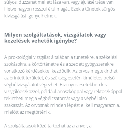
súlyos, duzzanat mellett láza van, vagy ájulásérzése van,
illetve nagyon rosszul érzi magát. Ezek a tünetek sürgős
kivizsgálást igényelhetnek.
Milyen szolgáltatások, vizsgálatok vagy
kezelések vehetők igénybe?
A proktológiai vizsgálat általában a tünetekre, a székelési
szokásokra, a kórtörténetre és a szedett gyógyszerekre
vonatkozó kérdésekkel kezdődik. Az orvos megtekintheti
az érintett területet, és szükség esetén kíméletes belső
végbélvizsgálatot végezhet. Bizonyos esetekben kis
vizsgálóeszközzel, például anoszkóppal vagy rektoszkóppal
tekintheti meg a végbélcsatornát vagy a végbél alsó
szakaszát. Az orvosnak minden lépést el kell magyaráznia,
mielőtt az megtörténik.
A szolgáltatások közé tartozhat az aranyér, a