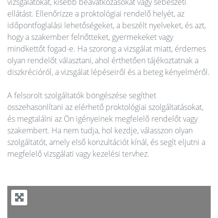
vizsgálatokat, kisebb beavatkozásokat vagy sebészeti
ellátást. Ellenőrizze a proktológiai rendelő helyét, az
időpontfoglalási lehetőségeket, a beszélt nyelveket, és azt,
hogy a szakember felnőtteket, gyermekeket vagy
mindkettőt fogad-e. Ha szorong a vizsgálat miatt, érdemes
olyan rendelőt választani, ahol érthetően tájékoztatnak a
diszkrécióról, a vizsgálat lépéseiről és a beteg kényelméről.
A felsorolt szolgáltatók böngészése segíthet
összehasonlítani az elérhető proktológiai szolgáltatásokat,
és megtalálni az Ön igényeinek megfelelő rendelőt vagy
szakembert. Ha nem tudja, hol kezdje, válasszon olyan
szolgáltatót, amely első konzultációt kínál, és segít eljutni a
megfelelő vizsgálati vagy kezelési tervhez.