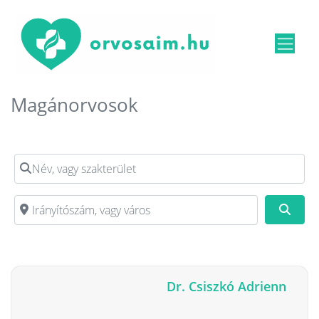
Magánorvosok
Név, vagy szakterület
Irányítószám, vagy város
Kere
Dr. Csiszkó Adrienn