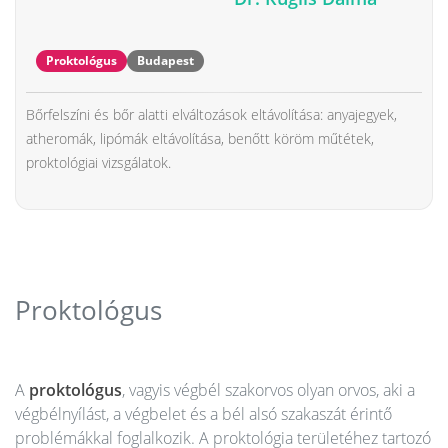
Proktológus
Budapest
Bőrfelszíni és bőr alatti elváltozások eltávolítása: anyajegyek,
atheromák, lipómák eltávolítása, benőtt köröm műtétek,
proktológiai vizsgálatok.
Proktológus
A
proktológus
, vagyis végbél szakorvos olyan orvos, aki a
végbélnyílást, a végbelet és a bél alsó szakaszát érintő
problémákkal foglalkozik. A proktológia területéhez tartozó