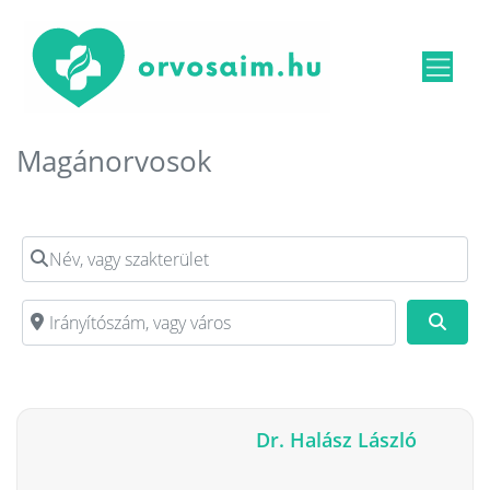
Magánorvosok
Név, vagy szakterület
Irányítószám, vagy város
Kere
Dr. Halász László