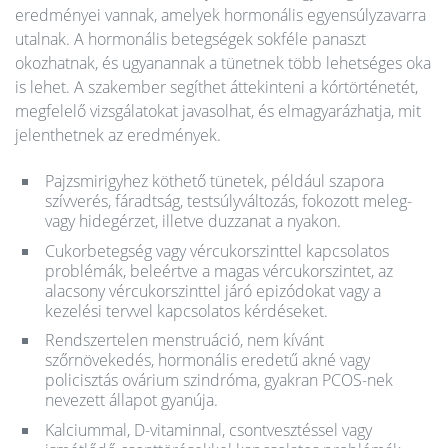
eredményei vannak, amelyek hormonális egyensúlyzavarra
utalnak. A hormonális betegségek sokféle panaszt
okozhatnak, és ugyanannak a tünetnek több lehetséges oka
is lehet. A szakember segíthet áttekinteni a kórtörténetét,
megfelelő vizsgálatokat javasolhat, és elmagyarázhatja, mit
jelenthetnek az eredmények.
Pajzsmirigyhez köthető tünetek, például szapora
szívverés, fáradtság, testsúlyváltozás, fokozott meleg-
vagy hidegérzet, illetve duzzanat a nyakon.
Cukorbetegség vagy vércukorszinttel kapcsolatos
problémák, beleértve a magas vércukorszintet, az
alacsony vércukorszinttel járó epizódokat vagy a
kezelési tervvel kapcsolatos kérdéseket.
Rendszertelen menstruáció, nem kívánt
szőrnövekedés, hormonális eredetű akné vagy
policisztás ovárium szindróma, gyakran PCOS-nek
nevezett állapot gyanúja.
Kalciummal, D-vitaminnal, csontvesztéssel vagy