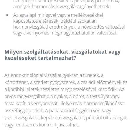
ismétlődő csonttörésekkel kapcsolatos problémák,
amelyek hormonális kivizsgálást igényelhetnek.
Az agyalapi miriggyel vagy a mellékvesékkel
kapcsolatos eltérések, például szokatlan
hormonvizsgálati eredmények, a növekedés változásai
vagy a vérnyomás megmagyarázhatatlan változásai.
Milyen szolgáltatásokat, vizsgálatokat vagy
kezeléseket tartalmazhat?
Az endokrinológiai vizsgálat gyakran a tünetek, a
kórtörténet, a szedett gyógyszerek, a családi előzmények és
a korábbi leletek részletes megbeszélésével kezdődik. Az
orvos megvizsgálhatja a nyakát, a bőrét, a testsúlyát vagy
testalkatát, a vérnyomását, illetve más, hormonműködéssel
összefüggő jeleket. A panaszoktól függően vér- vagy
vizeletvizsgálatot, képalkotó vizsgálatot, például ultrahangot,
vagy rendszeres kontrollt javasolhat.