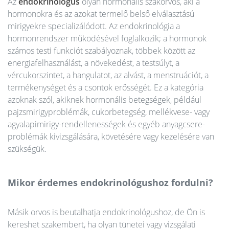
Az
endokrinológus
olyan hormonális szakorvos, aki a
hormonokra és az azokat termelő belső elválasztású
mirigyekre specializálódott. Az endokrinológia a
hormonrendszer működésével foglalkozik; a hormonok
számos testi funkciót szabályoznak, többek között az
energiafelhasználást, a növekedést, a testsúlyt, a
vércukorszintet, a hangulatot, az alvást, a menstruációt, a
termékenységet és a csontok erősségét. Ez a kategória
azoknak szól, akiknek hormonális betegségek, például
pajzsmirigyproblémák, cukorbetegség, mellékvese- vagy
agyalapimirigy-rendellenességek és egyéb anyagcsere-
problémák kivizsgálására, követésére vagy kezelésére van
szükségük.
Mikor érdemes endokrinológushoz fordulni?
Másik orvos is beutalhatja endokrinológushoz, de Ön is
kereshet szakembert, ha olyan tünetei vagy vizsgálati