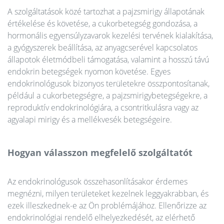
A szolgáltatások közé tartozhat a pajzsmirigy állapotának
értékelése és követése, a cukorbetegség gondozása, a
hormonális egyensúlyzavarok kezelési tervének kialakítása,
a gyógyszerek beállítása, az anyagcserével kapcsolatos
állapotok életmódbeli támogatása, valamint a hosszú távú
endokrin betegségek nyomon követése. Egyes
endokrinológusok bizonyos területekre összpontosítanak,
például a cukorbetegségre, a pajzsmirigybetegségekre, a
reproduktív endokrinológiára, a csontritkulásra vagy az
agyalapi mirigy és a mellékvesék betegségeire.
Hogyan válasszon megfelelő szolgáltatót
Az endokrinológusok összehasonlításakor érdemes
megnézni, milyen területeket kezelnek leggyakrabban, és
ezek illeszkednek-e az Ön problémájához. Ellenőrizze az
endokrinológiai rendelő elhelyezkedését, az elérhető