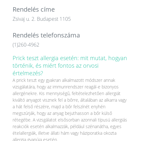
Rendelés címe
Zsivaj u. 2. Budapest 1105
Rendelés telefonszáma
(1)260-4962
Prick teszt allergia esetén: mit mutat, hogyan
történik, és miért fontos az orvosi
értelmezés?
A prick teszt egy gyakran alkalmazott módszer annak
vizsgálatára, hogy az immunrendszer reagál-e bizonyos
allergénekre. Kis mennyiségű, feltételezhetően allergiát
kiváltó anyagot visznek fel a bőrre, általában az alkarra vagy
a hát felső részére, majd a bőr felszínét enyhén
megszúrják, hogy az anyag bejuthasson a bőr külső
rétegébe. A vizsgálatot elsősorban azonnali típusú allergiás
reakciók esetén alkalmazzák, például szénanátha, egyes
ételallergiák, illetve állati hám vagy háziporatka okozta
allergia gyanúja esetén.