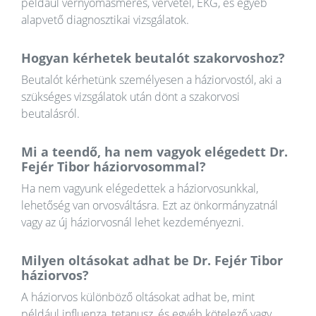
például vérnyomásmérés, vérvétel, EKG, és egyéb
alapvető diagnosztikai vizsgálatok.
Hogyan kérhetek beutalót szakorvoshoz?
Beutalót kérhetünk személyesen a háziorvostól, aki a
szükséges vizsgálatok után dönt a szakorvosi
beutalásról.
Mi a teendő, ha nem vagyok elégedett Dr.
Fejér Tibor háziorvosommal?
Ha nem vagyunk elégedettek a háziorvosunkkal,
lehetőség van orvosváltásra. Ezt az önkormányzatnál
vagy az új háziorvosnál lehet kezdeményezni.
Milyen oltásokat adhat be Dr. Fejér Tibor
háziorvos?
A háziorvos különböző oltásokat adhat be, mint
például influenza, tetanusz, és egyéb kötelező vagy