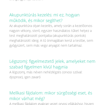
Akupunktúrás kezelés: mi ez, hogyan
működik, és mikor segíthet?
Az akupunktúra olyan kezelés, amely során a kezelőorvos
nagyon vékony, steril, egyszer használatos tűket helyez a
test meghatározott pontjaiba (akupunktúrás pontok)
meghatározott ideig. A tű önmagában kerül a testbe, sem
gyógyszert, sem más vegyi anyagot nem tartalmaz.
Légszomj: figyelmeztető jelek, amelyeket nem
szabad figyelmen kívül hagynia
A légszomj, más néven nehézlégzés (orvosi szóval:
dyspnoe), igen zavaró
Mellkasi fájdalom: mikor sürgősségi eset, és
mikor várhat még?
A mellkasi fájdalom gyakran vezet orvosi ellátáshoz, hiszen