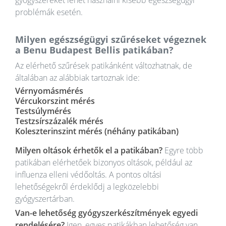
problémák esetén.
Milyen egészségügyi szűréseket végeznek
a Benu Budapest Bellis patikában?
Az elérhető szűrések patikánként változhatnak, de
általában az alábbiak tartoznak ide:
Vérnyomásmérés
Vércukorszint mérés
Testsúlymérés
Testzsírszázalék mérés
Koleszterinszint mérés (néhány patikában)
Milyen oltások érhetők el a patikában?
Egyre több
patikában elérhetőek bizonyos oltások, például az
influenza elleni védőoltás. A pontos oltási
lehetőségekről érdeklődj a legközelebbi
gyógyszertárban.
Van-e lehetőség gyógyszerkészítmények egyedi
rendelésére?
Igen, egyes patikákban lehetőség van