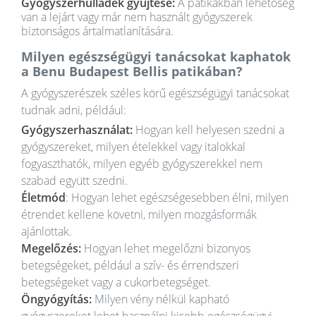
Gyógyszerhulladék gyűjtése:
A patikákban lehetőség
van a lejárt vagy már nem használt gyógyszerek
biztonságos ártalmatlanítására.
Milyen egészségügyi tanácsokat kaphatok
a Benu Budapest Bellis patikában?
A gyógyszerészek széles körű egészségügyi tanácsokat
tudnak adni, például:
Gyógyszerhasználat:
Hogyan kell helyesen szedni a
gyógyszereket, milyen ételekkel vagy italokkal
fogyaszthatók, milyen egyéb gyógyszerekkel nem
szabad együtt szedni.
Életmód
: Hogyan lehet egészségesebben élni, milyen
étrendet kellene követni, milyen mozgásformák
ajánlottak.
Megelőzés:
Hogyan lehet megelőzni bizonyos
betegségeket, például a szív- és érrendszeri
betegségeket vagy a cukorbetegséget.
Öngyógyítás:
Milyen vény nélkül kapható
gyógyszereket lehet használni kisebb egészségügyi