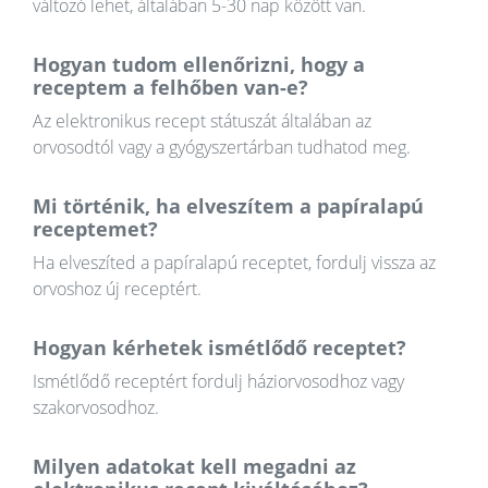
változó lehet, általában 5-30 nap között van.
Hogyan tudom ellenőrizni, hogy a
receptem a felhőben van-e?
Az elektronikus recept státuszát általában az
orvosodtól vagy a gyógyszertárban tudhatod meg.
Mi történik, ha elveszítem a papíralapú
receptemet?
Ha elveszíted a papíralapú receptet, fordulj vissza az
orvoshoz új receptért.
Hogyan kérhetek ismétlődő receptet?
Ismétlődő receptért fordulj háziorvosodhoz vagy
szakorvosodhoz.
Milyen adatokat kell megadni az