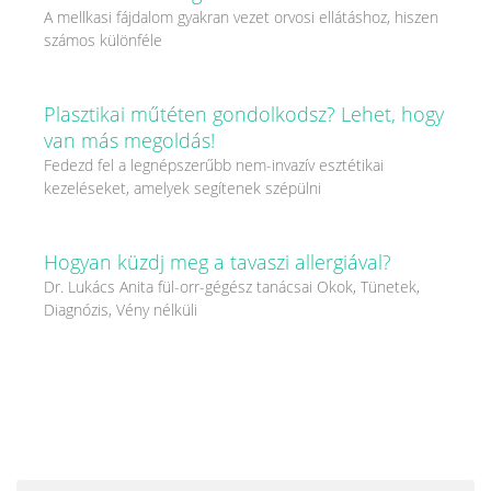
A mellkasi fájdalom gyakran vezet orvosi ellátáshoz, hiszen
számos különféle
Plasztikai műtéten gondolkodsz? Lehet, hogy
van más megoldás!
Fedezd fel a legnépszerűbb nem-invazív esztétikai
kezeléseket, amelyek segítenek szépülni
Hogyan küzdj meg a tavaszi allergiával?
Dr. Lukács Anita fül-orr-gégész tanácsai Okok, Tünetek,
Diagnózis, Vény nélküli