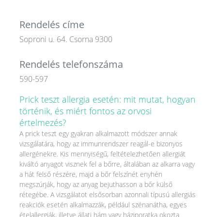
Rendelés címe
Soproni u. 64. Csorna 9300
Rendelés telefonszáma
590-597
Prick teszt allergia esetén: mit mutat, hogyan
történik, és miért fontos az orvosi
értelmezés?
A prick teszt egy gyakran alkalmazott módszer annak
vizsgálatára, hogy az immunrendszer reagál-e bizonyos
allergénekre. Kis mennyiségű, feltételezhetően allergiát
kiváltó anyagot visznek fel a bőrre, általában az alkarra vagy
a hát felső részére, majd a bőr felszínét enyhén
megszúrják, hogy az anyag bejuthasson a bőr külső
rétegébe. A vizsgálatot elsősorban azonnali típusú allergiás
reakciók esetén alkalmazzák, például szénanátha, egyes
ételallergiák, illetve állati hám vagy háziporatka okozta