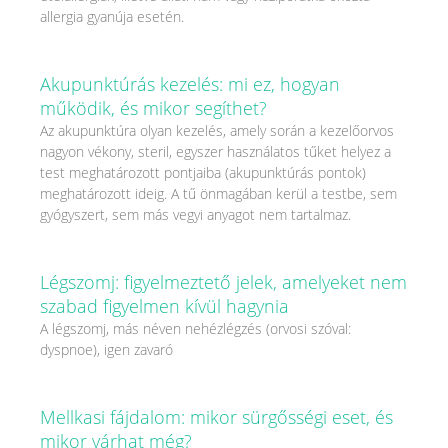
allergia gyanúja esetén.
Akupunktúrás kezelés: mi ez, hogyan
működik, és mikor segíthet?
Az akupunktúra olyan kezelés, amely során a kezelőorvos
nagyon vékony, steril, egyszer használatos tűket helyez a
test meghatározott pontjaiba (akupunktúrás pontok)
meghatározott ideig. A tű önmagában kerül a testbe, sem
gyógyszert, sem más vegyi anyagot nem tartalmaz.
Légszomj: figyelmeztető jelek, amelyeket nem
szabad figyelmen kívül hagynia
A légszomj, más néven nehézlégzés (orvosi szóval:
dyspnoe), igen zavaró
Mellkasi fájdalom: mikor sürgősségi eset, és
mikor várhat még?