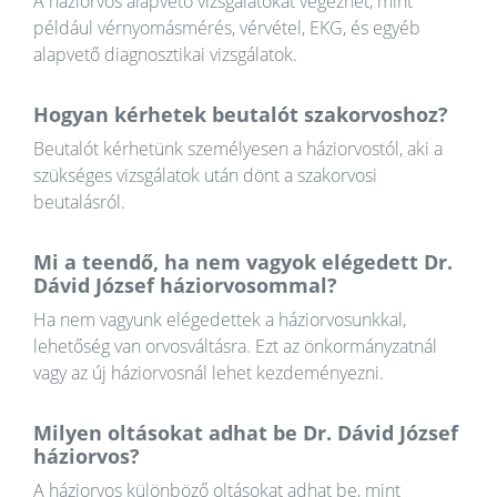
A háziorvos alapvető vizsgálatokat végezhet, mint
például vérnyomásmérés, vérvétel, EKG, és egyéb
alapvető diagnosztikai vizsgálatok.
Hogyan kérhetek beutalót szakorvoshoz?
Beutalót kérhetünk személyesen a háziorvostól, aki a
szükséges vizsgálatok után dönt a szakorvosi
beutalásról.
Mi a teendő, ha nem vagyok elégedett Dr.
Dávid József háziorvosommal?
Ha nem vagyunk elégedettek a háziorvosunkkal,
lehetőség van orvosváltásra. Ezt az önkormányzatnál
vagy az új háziorvosnál lehet kezdeményezni.
Milyen oltásokat adhat be Dr. Dávid József
háziorvos?
A háziorvos különböző oltásokat adhat be, mint