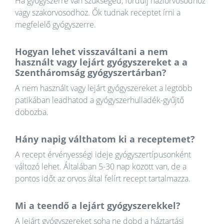
Ha gyógyszerre van szükséged, fordulj háziorvosodhoz
vagy szakorvosodhoz. Ők tudnak receptet írni a
megfelelő gyógyszerre.
Hogyan lehet visszaváltani a nem
használt vagy lejárt gyógyszereket a a
Szentháromság gyógyszertárban?
A nem használt vagy lejárt gyógyszereket a legtöbb
patikában leadhatod a gyógyszerhulladék-gyűjtő
dobozba.
Hány napig válthatom ki a receptemet?
A recept érvényességi ideje gyógyszertípusonként
változó lehet. Általában 5-30 nap között van, de a
pontos időt az orvos által felírt recept tartalmazza.
Mi a teendő a lejárt gyógyszerekkel?
A lejárt gyógyszereket soha ne dobd a háztartási