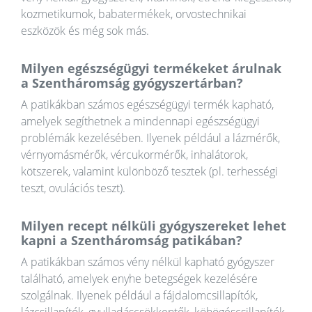
kozmetikumok, babatermékek, orvostechnikai
eszközök és még sok más.
Milyen egészségügyi termékeket árulnak
a Szentháromság gyógyszertárban?
A patikákban számos egészségügyi termék kapható,
amelyek segíthetnek a mindennapi egészségügyi
problémák kezelésében. Ilyenek például a lázmérők,
vérnyomásmérők, vércukormérők, inhalátorok,
kötszerek, valamint különböző tesztek (pl. terhességi
teszt, ovulációs teszt).
Milyen recept nélküli gyógyszereket lehet
kapni a Szentháromság patikában?
A patikákban számos vény nélkül kapható gyógyszer
található, amelyek enyhe betegségek kezelésére
szolgálnak. Ilyenek például a fájdalomcsillapítók,
lázcsillapítók, gyulladáscsökkentők, köhögéscsillapítók,