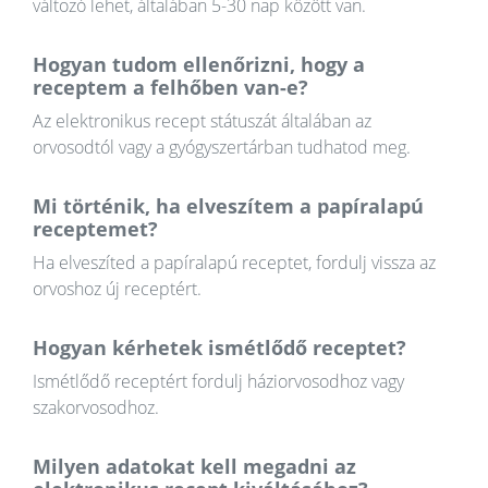
változó lehet, általában 5-30 nap között van.
Hogyan tudom ellenőrizni, hogy a
receptem a felhőben van-e?
Az elektronikus recept státuszát általában az
orvosodtól vagy a gyógyszertárban tudhatod meg.
Mi történik, ha elveszítem a papíralapú
receptemet?
Ha elveszíted a papíralapú receptet, fordulj vissza az
orvoshoz új receptért.
Hogyan kérhetek ismétlődő receptet?
Ismétlődő receptért fordulj háziorvosodhoz vagy
szakorvosodhoz.
Milyen adatokat kell megadni az