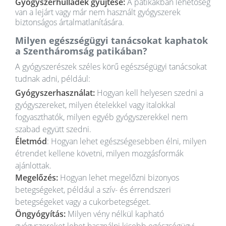
Gyógyszerhulladék gyűjtése:
A patikákban lehetőség
van a lejárt vagy már nem használt gyógyszerek
biztonságos ártalmatlanítására.
Milyen egészségügyi tanácsokat kaphatok
a Szentháromság patikában?
A gyógyszerészek széles körű egészségügyi tanácsokat
tudnak adni, például:
Gyógyszerhasználat:
Hogyan kell helyesen szedni a
gyógyszereket, milyen ételekkel vagy italokkal
fogyaszthatók, milyen egyéb gyógyszerekkel nem
szabad együtt szedni.
Életmód
: Hogyan lehet egészségesebben élni, milyen
étrendet kellene követni, milyen mozgásformák
ajánlottak.
Megelőzés:
Hogyan lehet megelőzni bizonyos
betegségeket, például a szív- és érrendszeri
betegségeket vagy a cukorbetegséget.
Öngyógyítás:
Milyen vény nélkül kapható
gyógyszereket lehet használni kisebb egészségügyi