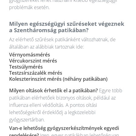
problémák esetén.
Milyen egészségügyi szűréseket végeznek
a Szentháromság patikában?
Az elérhető szűrések patikánként változhatnak, de
általában az alábbiak tartoznak ide:
Vérnyomásmérés
Vércukorszint mérés
Testsúlymérés
Testzsírszázalék mérés
Koleszterinszint mérés (néhány patikában)
Milyen oltások érhetők el a patikában?
Egyre több
patikában elérhetőek bizonyos oltások, például az
influenza elleni védőoltás. A pontos oltási
lehetőségekről érdeklődj a legközelebbi
gyógyszertárban.
Van-e lehetőség gyógyszerkészítmények egyedi
rendelésére?
Igen, egyes patikákban lehetőség van