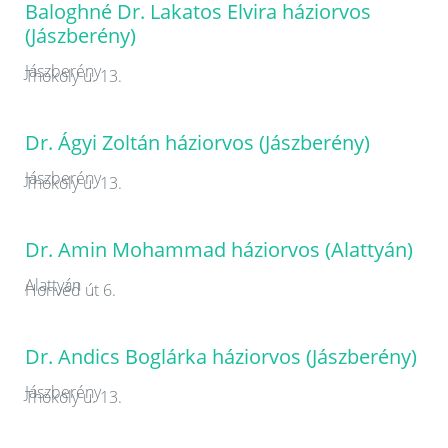
Baloghné Dr. Lakatos Elvira háziorvos
(Jászberény)
Jászberény
Thököly u. 13.
Dr. Ágyi Zoltán háziorvos (Jászberény)
Jászberény
Thököly u. 13.
Dr. Amin Mohammad háziorvos (Alattyán)
Alattyán
Honvéd út 6.
Dr. Andics Boglárka háziorvos (Jászberény)
Jászberény
Thököly u. 13.