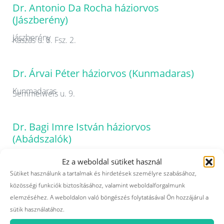
Dr. Antonio Da Rocha háziorvos
(Jászberény)
Jászberény
Kaszás u. 8. Fsz. 2.
Dr. Árvai Péter háziorvos (Kunmadaras)
Kunmadaras
Semmelweis u. 9.
Dr. Bagi Imre István háziorvos
(Abádszalók)
Abádszalók
Deák F. u. 16.
Ez a weboldal sütiket használ
Sütiket használunk a tartalmak és hirdetések személyre szabásához,
közösségi funkciók biztosításához, valamint weboldalforgalmunk
Dr. Bagi Zoltán háziorvos (Jászdózsa)
elemzéséhez. A weboldalon való böngészés folytatásával Ön hozzájárul a
Jászdózsa
sütik használatához.
Hajnal u. 2.