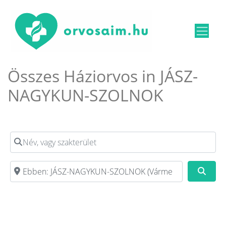
Összes Háziorvos in JÁSZ-
NAGYKUN-SZOLNOK
Név, vagy szakterület
Irányítószám, vagy város
Kere