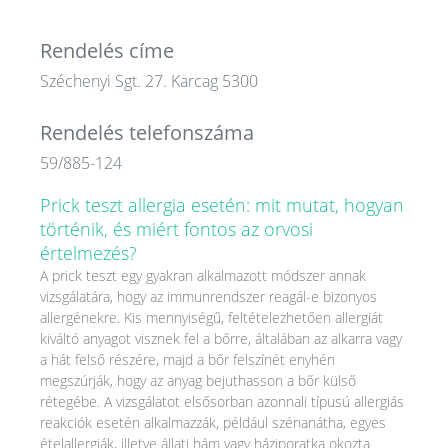
Rendelés címe
Széchenyi Sgt. 27. Karcag 5300
Rendelés telefonszáma
59/885-124
Prick teszt allergia esetén: mit mutat, hogyan
történik, és miért fontos az orvosi
értelmezés?
A prick teszt egy gyakran alkalmazott módszer annak
vizsgálatára, hogy az immunrendszer reagál-e bizonyos
allergénekre. Kis mennyiségű, feltételezhetően allergiát
kiváltó anyagot visznek fel a bőrre, általában az alkarra vagy
a hát felső részére, majd a bőr felszínét enyhén
megszúrják, hogy az anyag bejuthasson a bőr külső
rétegébe. A vizsgálatot elsősorban azonnali típusú allergiás
reakciók esetén alkalmazzák, például szénanátha, egyes
ételallergiák, illetve állati hám vagy háziporatka okozta