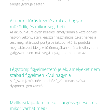
allergia gyanúja esetén.
Akupunktúrás kezelés: mi ez, hogyan
működik, és mikor segíthet?
Az akupunktúra olyan kezelés, amely során a kezelőorvos
nagyon vékony, steril, egyszer használatos tűket helyez a
test meghatározott pontjaiba (akupunktúrás pontok)
meghatározott ideig. A tű önmagában kerül a testbe, sem
gyógyszert, sem más vegyi anyagot nem tartalmaz.
Légszomj: figyelmeztető jelek, amelyeket nem
szabad figyelmen kívül hagynia
A légszomj, más néven nehézlégzés (orvosi szóval:
dyspnoe), igen zavaró
Mellkasi fájdalom: mikor sürgősségi eset, és
mikor várhat még?