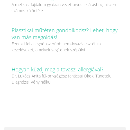
A mellkasi fájdalom gyakran vezet orvosi ellátáshoz, hiszen
számos különféle
Plasztikai műtéten gondolkodsz? Lehet, hogy
van más megoldás!
Fedezd fel a legnépszerűbb nem-invazív esztétikai
kezeléseket, amelyek segítenek szépülni
Hogyan küzdj meg a tavaszi allergiával?
Dr. Lukács Anita fül-orr-gégész tanácsai Okok, Tünetek,
Diagnózis, Vény nélküli