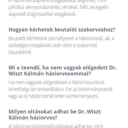
A háziorvos alapvető vizsgálatokat végezhet, mint
például vérnyomásmérés, vérvétel, EKG, és egyéb
alapvető diagnosztikai vizsgálatok.
Hogyan kérhetek beutalót szakorvoshoz?
Beutalót kérhetünk személyesen a háziorvostól, aki a
szükséges vizsgálatok után dönt a szakorvosi
beutalásról.
Mi a teendő, ha nem vagyok elégedett Dr.
Wiszt Kálmán háziorvosommal?
Ha nem vagyunk elégedettek a háziorvosunkkal,
lehetőség van orvosváltásra. Ezt az önkormányzatnál
vagy az új háziorvosnál lehet kezdeményezni.
Milyen oltásokat adhat be Dr. Wiszt
Kálmán háziorvos?
A háziorvos különböző oltásokat adhat be, mint