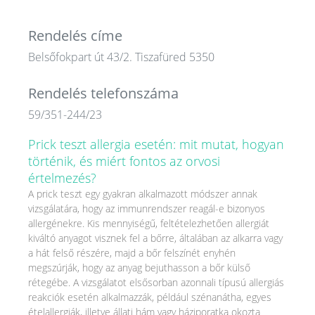
Rendelés címe
Belsőfokpart út 43/2. Tiszafüred 5350
Rendelés telefonszáma
59/351-244/23
Prick teszt allergia esetén: mit mutat, hogyan
történik, és miért fontos az orvosi
értelmezés?
A prick teszt egy gyakran alkalmazott módszer annak
vizsgálatára, hogy az immunrendszer reagál-e bizonyos
allergénekre. Kis mennyiségű, feltételezhetően allergiát
kiváltó anyagot visznek fel a bőrre, általában az alkarra vagy
a hát felső részére, majd a bőr felszínét enyhén
megszúrják, hogy az anyag bejuthasson a bőr külső
rétegébe. A vizsgálatot elsősorban azonnali típusú allergiás
reakciók esetén alkalmazzák, például szénanátha, egyes
ételallergiák, illetve állati hám vagy háziporatka okozta