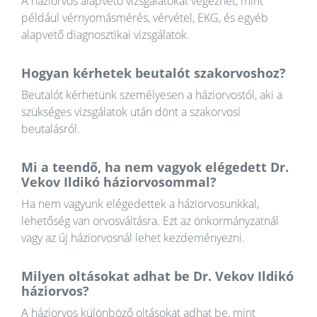
A háziorvos alapvető vizsgálatokat végezhet, mint
például vérnyomásmérés, vérvétel, EKG, és egyéb
alapvető diagnosztikai vizsgálatok.
Hogyan kérhetek beutalót szakorvoshoz?
Beutalót kérhetünk személyesen a háziorvostól, aki a
szükséges vizsgálatok után dönt a szakorvosi
beutalásról.
Mi a teendő, ha nem vagyok elégedett Dr.
Vekov Ildikó háziorvosommal?
Ha nem vagyunk elégedettek a háziorvosunkkal,
lehetőség van orvosváltásra. Ezt az önkormányzatnál
vagy az új háziorvosnál lehet kezdeményezni.
Milyen oltásokat adhat be Dr. Vekov Ildikó
háziorvos?
A háziorvos különböző oltásokat adhat be, mint