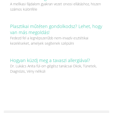
A mellkasi fájdalom gyakran vezet orvosi ellátáshoz, hiszen
számos különféle
Plasztikai műtéten gondolkodsz? Lehet, hogy
van más megoldás!
Fedezd fel a legnépszerűbb nem-invazív esztétikai
kezeléseket, amelyek segítenek szépülni
Hogyan küzdj meg a tavaszi allergiával?
Dr. Lukács Anita fül-orr-gégész tanácsai Okok, Tünetek,
Diagnózis, Vény nélküli