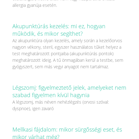
allergia gyanúja esetén.
Akupunktúrás kezelés: mi ez, hogyan
működik, és mikor segíthet?
Az akupunktúra olyan kezelés, amely során a kezelőorvos
nagyon vékony, steril, egyszer használatos tűket helyez a
test meghatározott pontjaiba (akupunktúrás pontok)
meghatározott ideig. A tű önmagában kerül a testbe, sem
gyógyszert, sem más vegyi anyagot nem tartalmaz.
Légszomj: figyelmeztető jelek, amelyeket nem
szabad figyelmen kívül hagynia
A légszomj, más néven nehézlégzés (orvosi szóval:
dyspnoe), igen zavaró
Mellkasi fájdalom: mikor sürgősségi eset, és
mikor várhat még?