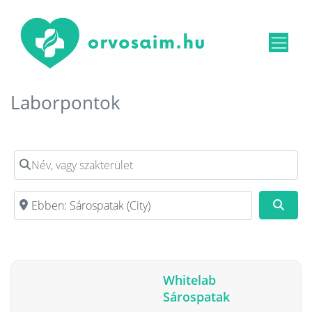
Laborpontok
Név, vagy szakterület
Irányítószám, vagy város
Kere
Whitelab
Sárospatak