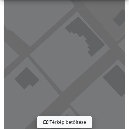
Térkép betöltése