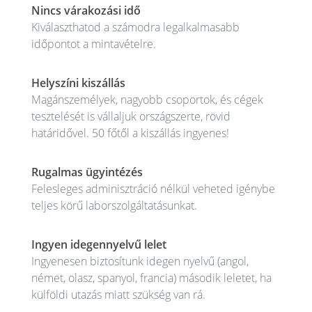
Nincs várakozási idő
Kiválaszthatod a számodra legalkalmasabb
időpontot a mintavételre.
Helyszíni kiszállás
Magánszemélyek, nagyobb csoportok, és cégek
tesztelését is vállaljuk országszerte, rövid
határidővel. 50 főtől a kiszállás ingyenes!
Rugalmas ügyintézés
Felesleges adminisztráció nélkül veheted igénybe
teljes körű laborszolgáltatásunkat.
Ingyen idegennyelvű lelet
Ingyenesen biztosítunk idegen nyelvű (angol,
német, olasz, spanyol, francia) második leletet, ha
külföldi utazás miatt szükség van rá.