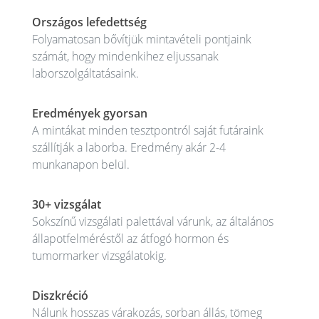
Országos lefedettség
Folyamatosan bővítjük mintavételi pontjaink
számát, hogy mindenkihez eljussanak
laborszolgáltatásaink.
Eredmények gyorsan
A mintákat minden tesztpontról saját futáraink
szállítják a laborba. Eredmény akár 2-4
munkanapon belül.
30+ vizsgálat
Sokszínű vizsgálati palettával várunk, az általános
állapotfelméréstől az átfogó hormon és
tumormarker vizsgálatokig.
Diszkréció
Nálunk hosszas várakozás, sorban állás, tömeg