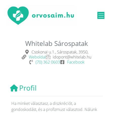
Whitelab Sárospatak
Csokonai u.1., Sárospatak, 3950,
Weboldal
idopont@whitelab.hu
(70) 362 0603
Facebook
Profil
Ha minket választasz, a diszkréciót, a
gondoskodást, és a profizmust választod. Nálunk