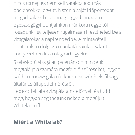
nincs tömeg és nem kell várakoznod más
páciensekkel együtt, hiszen a saját időpontodat
magad választhatod meg. Egyedi, modern
egészségügyi pontjainkon már kora reggeltől
fogadunk, így teljesen rugalmasan illesztheted be a
vizsgálatokat a napirendedbe. A mintavételi
pontjainkon dolgozó munkatársaink diszkrét
környezetben kizárólag rád figyelnek.
Széleskörű vizsgálati palettánkon mindenki
megtalálja a számára megfelelő szűréseket, legyen
szó hormonvizsgálatról, komplex szűrésekről vagy
általános állapotfelmérésről.
Fedezd fel laborvizsgálataink előnyeit és tudd
meg, hogyan segíthetünk neked a megújult
Whitelab-nál!
Miért a Whitelab?