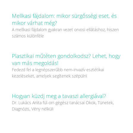
Mellkasi fájdalom: mikor sürgősségi eset, és
mikor várhat még?
A mellkasi fájdalom gyakran vezet orvosi ellátáshoz, hiszen
számos különféle
Plasztikai műtéten gondolkodsz? Lehet, hogy
van más megoldás!
Fedezd fel a legnépszerűbb nem-invazív esztétikai
kezeléseket, amelyek segítenek szépülni
Hogyan küzdj meg a tavaszi allergiával?
Dr. Lukács Anita fül-orr-gégész tanácsai Okok, Tünetek,
Diagnózis, Vény nélküli