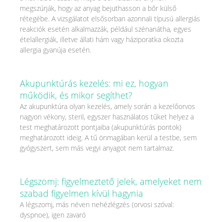
megszúrják, hogy az anyag bejuthasson a bőr külső
rétegébe. A vizsgálatot elsősorban azonnali típusú allergiás
reakciók esetén alkalmazzák, például szénanátha, egyes
ételallergiák, illetve állati hám vagy háziporatka okozta
allergia gyanúja esetén.
Akupunktúrás kezelés: mi ez, hogyan
működik, és mikor segíthet?
Az akupunktúra olyan kezelés, amely során a kezelőorvos
nagyon vékony, steril, egyszer használatos tűket helyez a
test meghatározott pontjaiba (akupunktúrás pontok)
meghatározott ideig. A tű önmagában kerül a testbe, sem
gyógyszert, sem más vegyi anyagot nem tartalmaz.
Légszomj: figyelmeztető jelek, amelyeket nem
szabad figyelmen kívül hagynia
A légszomj, más néven nehézlégzés (orvosi szóval:
dyspnoe), igen zavaró