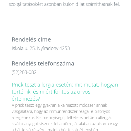
szolgáltatásokért azonban külön díjat számíthatnak fel.
Rendelés címe
Iskola u. 25. Nyíradony 4253
Rendelés telefonszáma
(52)203-082
Prick teszt allergia esetén: mit mutat, hogyan
történik, és miért fontos az orvosi
értelmezés?
A prick teszt egy gyakran alkalmazott módszer annak
vizsgálatára, hogy az immunrendszer reagál-e bizonyos
allergénekre. Kis mennyiségű, feltételezhetően allergiát
kiváltó anyagot visznek fel a bőrre, általában az alkarra vagy
a hát felső részére, majd a bőr felszínét enyhén