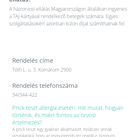
A háziorvosi ellátás Magyarországon általában ingyenes
a TAJ-kártyával rendelkező betegek számára. Egyes
szolgáltatásokért azonban külön díjat számíthatnak fel.
Rendelés címe
Tóth L. u. 3. Komárom 2900
Rendelés telefonszáma
34/344-422
Prick teszt allergia esetén: mit mutat, hogyan
történik, és miért fontos az orvosi
értelmezés?
A prick teszt egy gyakran alkalmazott módszer annak
vizsgálatára, hogy az immunrendszer reagál-e bizonyos