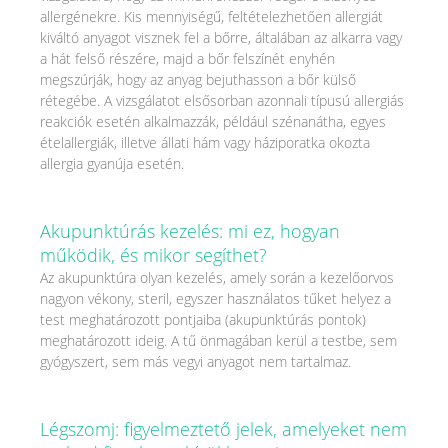
allergénekre. Kis mennyiségű, feltételezhetően allergiát
kiváltó anyagot visznek fel a bőrre, általában az alkarra vagy
a hát felső részére, majd a bőr felszínét enyhén
megszúrják, hogy az anyag bejuthasson a bőr külső
rétegébe. A vizsgálatot elsősorban azonnali típusú allergiás
reakciók esetén alkalmazzák, például szénanátha, egyes
ételallergiák, illetve állati hám vagy háziporatka okozta
allergia gyanúja esetén.
Akupunktúrás kezelés: mi ez, hogyan
működik, és mikor segíthet?
Az akupunktúra olyan kezelés, amely során a kezelőorvos
nagyon vékony, steril, egyszer használatos tűket helyez a
test meghatározott pontjaiba (akupunktúrás pontok)
meghatározott ideig. A tű önmagában kerül a testbe, sem
gyógyszert, sem más vegyi anyagot nem tartalmaz.
Légszomj: figyelmeztető jelek, amelyeket nem