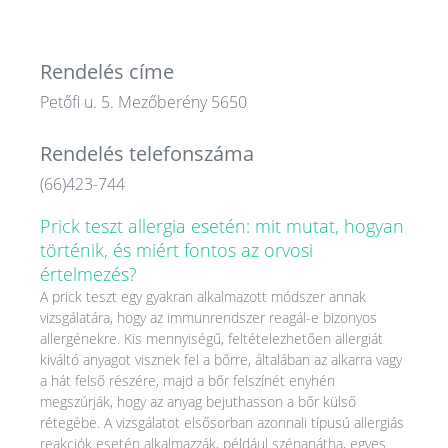
Rendelés címe
Petőfi u. 5. Mezőberény 5650
Rendelés telefonszáma
(66)423-744
Prick teszt allergia esetén: mit mutat, hogyan
történik, és miért fontos az orvosi
értelmezés?
A prick teszt egy gyakran alkalmazott módszer annak
vizsgálatára, hogy az immunrendszer reagál-e bizonyos
allergénekre. Kis mennyiségű, feltételezhetően allergiát
kiváltó anyagot visznek fel a bőrre, általában az alkarra vagy
a hát felső részére, majd a bőr felszínét enyhén
megszúrják, hogy az anyag bejuthasson a bőr külső
rétegébe. A vizsgálatot elsősorban azonnali típusú allergiás
reakciók esetén alkalmazzák, például szénanátha, egyes