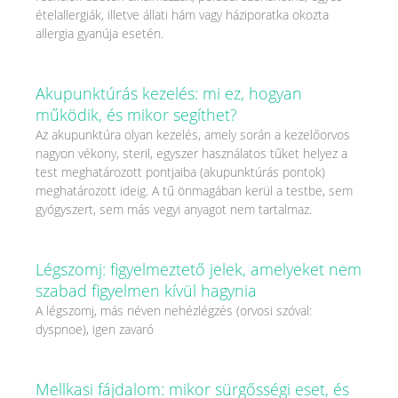
ételallergiák, illetve állati hám vagy háziporatka okozta
allergia gyanúja esetén.
Akupunktúrás kezelés: mi ez, hogyan
működik, és mikor segíthet?
Az akupunktúra olyan kezelés, amely során a kezelőorvos
nagyon vékony, steril, egyszer használatos tűket helyez a
test meghatározott pontjaiba (akupunktúrás pontok)
meghatározott ideig. A tű önmagában kerül a testbe, sem
gyógyszert, sem más vegyi anyagot nem tartalmaz.
Légszomj: figyelmeztető jelek, amelyeket nem
szabad figyelmen kívül hagynia
A légszomj, más néven nehézlégzés (orvosi szóval:
dyspnoe), igen zavaró
Mellkasi fájdalom: mikor sürgősségi eset, és