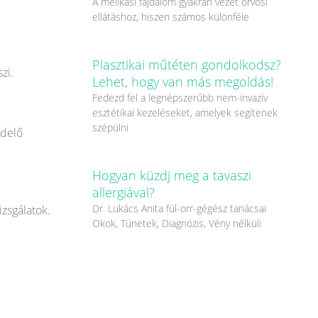
A mellkasi fájdalom gyakran vezet orvosi
ellátáshoz, hiszen számos különféle
Plasztikai műtéten gondolkodsz?
zi.
Lehet, hogy van más megoldás!
Fedezd fel a legnépszerűbb nem-invazív
esztétikai kezeléseket, amelyek segítenek
szépülni
ndelő
Hogyan küzdj meg a tavaszi
allergiával?
Dr. Lukács Anita fül-orr-gégész tanácsai
izsgálatok.
Okok, Tünetek, Diagnózis, Vény nélküli