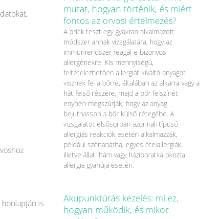
mutat, hogyan történik, és miért
datokat,
fontos az orvosi értelmezés?
A prick teszt egy gyakran alkalmazott
módszer annak vizsgálatára, hogy az
immunrendszer reagál-e bizonyos
allergénekre. Kis mennyiségű,
feltételezhetően allergiát kiváltó anyagot
visznek fel a bőrre, általában az alkarra vagy a
hát felső részére, majd a bőr felszínét
enyhén megszúrják, hogy az anyag
bejuthasson a bőr külső rétegébe. A
vizsgálatot elsősorban azonnali típusú
allergiás reakciók esetén alkalmazzák,
például szénanátha, egyes ételallergiák,
rvoshoz
illetve állati hám vagy háziporatka okozta
allergia gyanúja esetén.
Akupunktúrás kezelés: mi ez,
 honlapján is
hogyan működik, és mikor