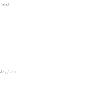
 lehet
vizsgálatokat
at.