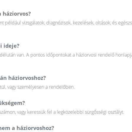
n háziorvos?
nt például vizsgálatok, diagnózisok, kezelések, oltások, és egész
i ideje?
 délután van. A pontos időpontokat a háziorvosi rendelő honlapj
ván háziorvoshoz?
ztül, vagy személyesen a rendelőben.
szükségem?
zámon, vagy keressük fel a legközelebbi sürgősségi osztályt.
em a háziorvoshoz?