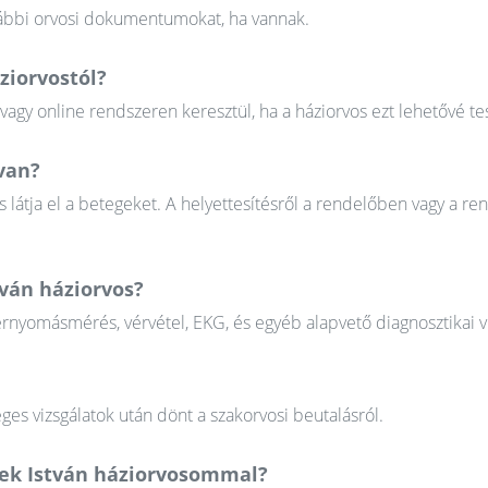
orábbi orvosi dokumentumokat, ha vannak.
ziorvostól?
gy online rendszeren keresztül, ha a háziorvos ezt lehetővé tes
van?
 látja el a betegeket. A helyettesítésről a rendelőben vagy a re
tván háziorvos?
érnyomásmérés, vérvétel, EKG, és egyéb alapvető diagnosztikai v
ges vizsgálatok után dönt a szakorvosi beutalásról.
bek István háziorvosommal?