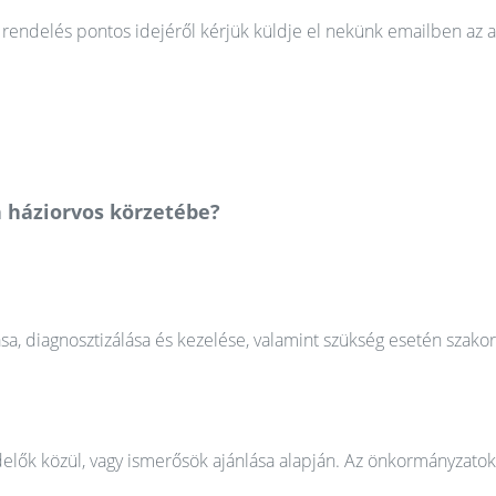
rendelés pontos idejéről kérjük küldje el nekünk emailben az a
n háziorvos körzetébe?
ása, diagnosztizálása és kezelése, valamint szükség esetén szako
elők közül, vagy ismerősök ajánlása alapján. Az önkormányzatok