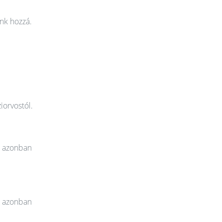
nk hozzá.
iorvostól.
t azonban
t azonban