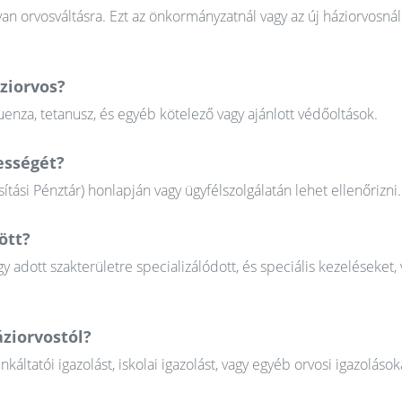
n orvosváltásra. Ezt az önkormányzatnál vagy az új háziorvosnál
ziorvos?
uenza, tetanusz, és egyéb kötelező vagy ajánlott védőoltások.
ességét?
tási Pénztár) honlapján vagy ügyfélszolgálatán lehet ellenőrizni.
ött?
gy adott szakterületre specializálódott, és speciális kezeléseket, 
ziorvostól?
tatói igazolást, iskolai igazolást, vagy egyéb orvosi igazolások