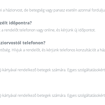
 a háziorvost, de betegség vagy panasz esetén azonnal fordulju
élt időpontra?
 rendelőt telefonon vagy online, és kérjünk új időpontot.
ziorvostól telefonon?
őség. Hívjuk a rendelőt, és kérjünk telefonos konzultációt a ház
AJ-kártyával rendelkező betegek számára. Egyes szolgáltatásokér
AJ-kártyával rendelkező betegek számára. Egyes szolgáltatásokér