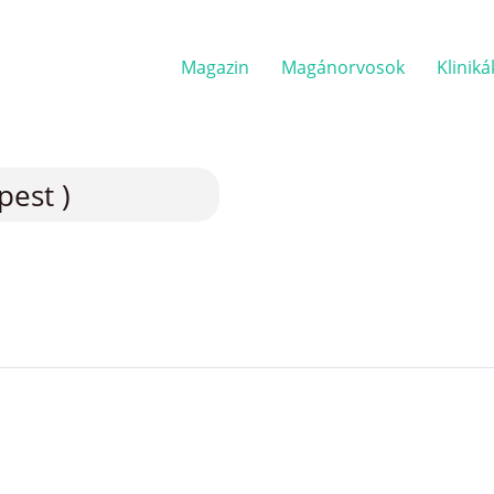
Magazin
Magánorvosok
Kliniká
pest )