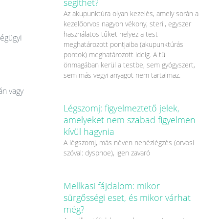
segíthet?
Az akupunktúra olyan kezelés, amely során a
kezelőorvos nagyon vékony, steril, egyszer
használatos tűket helyez a test
ségügyi
meghatározott pontjaiba (akupunktúrás
pontok) meghatározott ideig. A tű
önmagában kerül a testbe, sem gyógyszert,
sem más vegyi anyagot nem tartalmaz.
án vagy
Légszomj: figyelmeztető jelek,
amelyeket nem szabad figyelmen
kívül hagynia
A légszomj, más néven nehézlégzés (orvosi
szóval: dyspnoe), igen zavaró
Mellkasi fájdalom: mikor
sürgősségi eset, és mikor várhat
még?