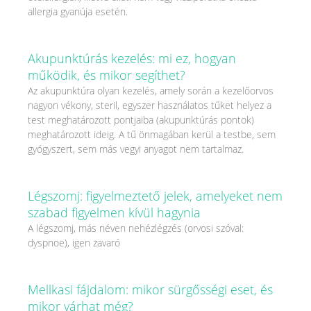
allergia gyanúja esetén.
Akupunktúrás kezelés: mi ez, hogyan
működik, és mikor segíthet?
Az akupunktúra olyan kezelés, amely során a kezelőorvos
nagyon vékony, steril, egyszer használatos tűket helyez a
test meghatározott pontjaiba (akupunktúrás pontok)
meghatározott ideig. A tű önmagában kerül a testbe, sem
gyógyszert, sem más vegyi anyagot nem tartalmaz.
Légszomj: figyelmeztető jelek, amelyeket nem
szabad figyelmen kívül hagynia
A légszomj, más néven nehézlégzés (orvosi szóval:
dyspnoe), igen zavaró
Mellkasi fájdalom: mikor sürgősségi eset, és
mikor várhat még?