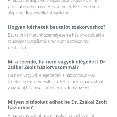
A háziorvos alapvető vizsgálatokat végezhet, mint
például vérnyomásmérés, vérvétel, EKG, és egyéb
alapvető diagnosztikai vizsgálatok.
Hogyan kérhetek beutalót szakorvoshoz?
Beutalót kérhetünk személyesen a háziorvostól, aki a
szükséges vizsgálatok után dönt a szakorvosi
beutalásról.
Mi a teendő, ha nem vagyok elégedett Dr.
Zsákai Zsolt háziorvosommal?
Ha nem vagyunk elégedettek a háziorvosunkkal,
lehetőség van orvosváltásra. Ezt az önkormányzatnál
vagy az új háziorvosnál lehet kezdeményezni.
Milyen oltásokat adhat be Dr. Zsákai Zsolt
háziorvos?
A háziorvos különböző oltásokat adhat be, mint