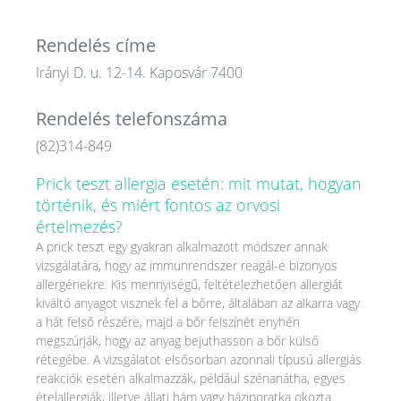
Rendelés címe
Irányi D. u. 12-14. Kaposvár 7400
Rendelés telefonszáma
(82)314-849
Prick teszt allergia esetén: mit mutat, hogyan
történik, és miért fontos az orvosi
értelmezés?
A prick teszt egy gyakran alkalmazott módszer annak
vizsgálatára, hogy az immunrendszer reagál-e bizonyos
allergénekre. Kis mennyiségű, feltételezhetően allergiát
kiváltó anyagot visznek fel a bőrre, általában az alkarra vagy
a hát felső részére, majd a bőr felszínét enyhén
megszúrják, hogy az anyag bejuthasson a bőr külső
rétegébe. A vizsgálatot elsősorban azonnali típusú allergiás
reakciók esetén alkalmazzák, például szénanátha, egyes
ételallergiák, illetve állati hám vagy háziporatka okozta