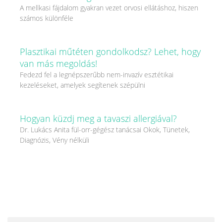
A mellkasi fájdalom gyakran vezet orvosi ellátáshoz, hiszen
számos különféle
Plasztikai műtéten gondolkodsz? Lehet, hogy
van más megoldás!
Fedezd fel a legnépszerűbb nem-invazív esztétikai
kezeléseket, amelyek segítenek szépülni
Hogyan küzdj meg a tavaszi allergiával?
Dr. Lukács Anita fül-orr-gégész tanácsai Okok, Tünetek,
Diagnózis, Vény nélküli