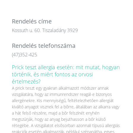
Rendelés címe
Kossuth u. 60. Tiszaladány 3929
Rendelés telefonszáma
(47)352-425
Prick teszt allergia esetén: mit mutat, hogyan
történik, és miért fontos az orvosi
értelmezés?
A prick teszt egy gyakran alkalmazott módszer annak
vizsgálatára, hogy az immunrendszer reagál-e bizonyos
allergénekre. Kis mennyiségű, feltételezhetően allergiát
kiváltó anyagot visznek fel a bőrre, általában az alkarra vagy
a hát felső részére, majd a bőr felszínét enyhén
megszúrják, hogy az anyag bejuthasson a bőr külső
rétegébe. A vizsgálatot elsősorban azonnali típusú allergiás
reakciók esetén alkalmazzák, például szénanátha, egyes