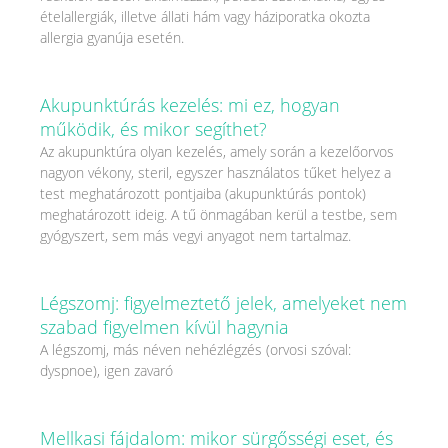
ételallergiák, illetve állati hám vagy háziporatka okozta
allergia gyanúja esetén.
Akupunktúrás kezelés: mi ez, hogyan
működik, és mikor segíthet?
Az akupunktúra olyan kezelés, amely során a kezelőorvos
nagyon vékony, steril, egyszer használatos tűket helyez a
test meghatározott pontjaiba (akupunktúrás pontok)
meghatározott ideig. A tű önmagában kerül a testbe, sem
gyógyszert, sem más vegyi anyagot nem tartalmaz.
Légszomj: figyelmeztető jelek, amelyeket nem
szabad figyelmen kívül hagynia
A légszomj, más néven nehézlégzés (orvosi szóval:
dyspnoe), igen zavaró
Mellkasi fájdalom: mikor sürgősségi eset, és