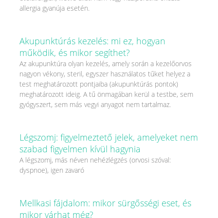
allergia gyanúja esetén.
Akupunktúrás kezelés: mi ez, hogyan
működik, és mikor segíthet?
Az akupunktúra olyan kezelés, amely során a kezelőorvos
nagyon vékony, steril, egyszer használatos tűket helyez a
test meghatározott pontjaiba (akupunktúrás pontok)
meghatározott ideig. A tű önmagában kerül a testbe, sem
gyógyszert, sem más vegyi anyagot nem tartalmaz.
Légszomj: figyelmeztető jelek, amelyeket nem
szabad figyelmen kívül hagynia
A légszomj, más néven nehézlégzés (orvosi szóval:
dyspnoe), igen zavaró
Mellkasi fájdalom: mikor sürgősségi eset, és
mikor várhat még?