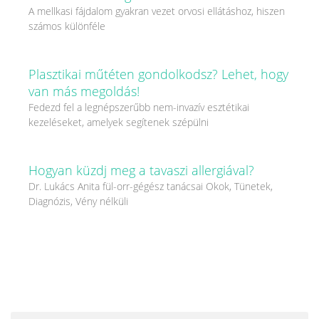
A mellkasi fájdalom gyakran vezet orvosi ellátáshoz, hiszen
számos különféle
Plasztikai műtéten gondolkodsz? Lehet, hogy
van más megoldás!
Fedezd fel a legnépszerűbb nem-invazív esztétikai
kezeléseket, amelyek segítenek szépülni
Hogyan küzdj meg a tavaszi allergiával?
Dr. Lukács Anita fül-orr-gégész tanácsai Okok, Tünetek,
Diagnózis, Vény nélküli