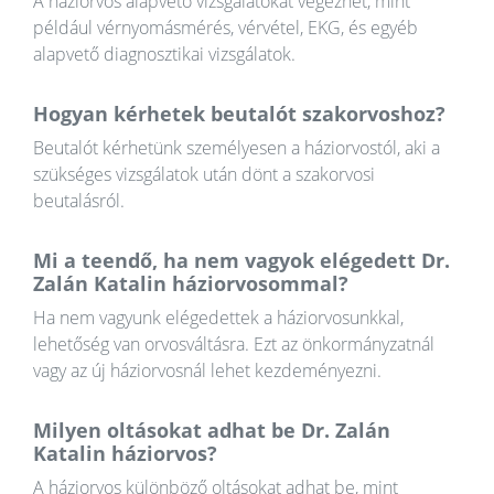
A háziorvos alapvető vizsgálatokat végezhet, mint
például vérnyomásmérés, vérvétel, EKG, és egyéb
alapvető diagnosztikai vizsgálatok.
Hogyan kérhetek beutalót szakorvoshoz?
Beutalót kérhetünk személyesen a háziorvostól, aki a
szükséges vizsgálatok után dönt a szakorvosi
beutalásról.
Mi a teendő, ha nem vagyok elégedett Dr.
Zalán Katalin háziorvosommal?
Ha nem vagyunk elégedettek a háziorvosunkkal,
lehetőség van orvosváltásra. Ezt az önkormányzatnál
vagy az új háziorvosnál lehet kezdeményezni.
Milyen oltásokat adhat be Dr. Zalán
Katalin háziorvos?
A háziorvos különböző oltásokat adhat be, mint