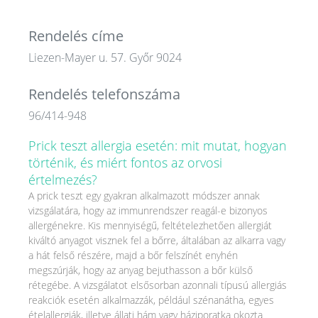
Rendelés címe
Liezen-Mayer u. 57. Győr 9024
Rendelés telefonszáma
96/414-948
Prick teszt allergia esetén: mit mutat, hogyan
történik, és miért fontos az orvosi
értelmezés?
A prick teszt egy gyakran alkalmazott módszer annak
vizsgálatára, hogy az immunrendszer reagál-e bizonyos
allergénekre. Kis mennyiségű, feltételezhetően allergiát
kiváltó anyagot visznek fel a bőrre, általában az alkarra vagy
a hát felső részére, majd a bőr felszínét enyhén
megszúrják, hogy az anyag bejuthasson a bőr külső
rétegébe. A vizsgálatot elsősorban azonnali típusú allergiás
reakciók esetén alkalmazzák, például szénanátha, egyes
ételallergiák, illetve állati hám vagy háziporatka okozta