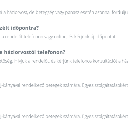
 a háziorvost, de betegség vagy panasz esetén azonnal fordulju
élt időpontra?
 rendelőt telefonon vagy online, és kérjünk új időpontot.
e háziorvostól telefonon?
őség. Hívjuk a rendelőt, és kérjünk telefonos konzultációt a ház
AJ-kártyával rendelkező betegek számára. Egyes szolgáltatásokér
AJ-kártyával rendelkező betegek számára. Egyes szolgáltatásokér