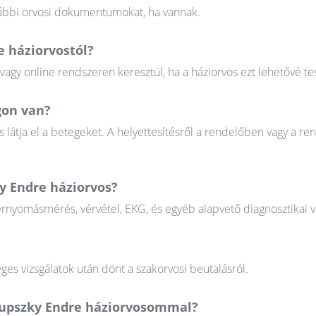
orábbi orvosi dokumentumokat, ha vannak.
 háziorvostól?
gy online rendszeren keresztül, ha a háziorvos ezt lehetővé tes
gon van?
 látja el a betegeket. A helyettesítésről a rendelőben vagy a re
y Endre háziorvos?
érnyomásmérés, vérvétel, EKG, és egyéb alapvető diagnosztikai v
ges vizsgálatok után dönt a szakorvosi beutalásról.
kupszky Endre háziorvosommal?