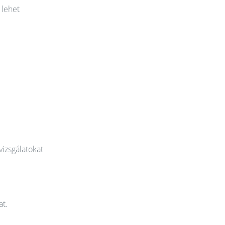
 lehet
vizsgálatokat
at.