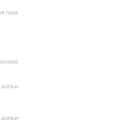
nk hozzá.
iorvostól.
t azonban
t azonban