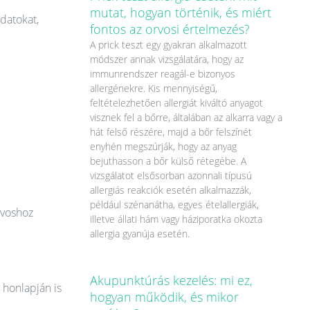
mutat, hogyan történik, és miért
datokat,
fontos az orvosi értelmezés?
A prick teszt egy gyakran alkalmazott
módszer annak vizsgálatára, hogy az
immunrendszer reagál-e bizonyos
allergénekre. Kis mennyiségű,
feltételezhetően allergiát kiváltó anyagot
visznek fel a bőrre, általában az alkarra vagy a
hát felső részére, majd a bőr felszínét
enyhén megszúrják, hogy az anyag
bejuthasson a bőr külső rétegébe. A
vizsgálatot elsősorban azonnali típusú
allergiás reakciók esetén alkalmazzák,
például szénanátha, egyes ételallergiák,
rvoshoz
illetve állati hám vagy háziporatka okozta
allergia gyanúja esetén.
Akupunktúrás kezelés: mi ez,
 honlapján is
hogyan működik, és mikor