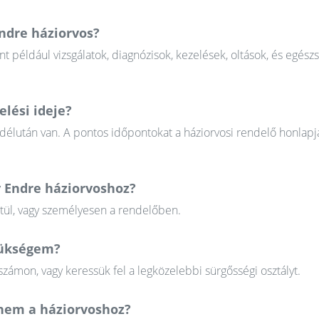
Endre háziorvos?
nt például vizsgálatok, diagnózisok, kezelések, oltások, és egész
lési ideje?
 délután van. A pontos időpontokat a háziorvosi rendelő honlapj
y Endre háziorvoshoz?
ztül, vagy személyesen a rendelőben.
szükségem?
zámon, vagy keressük fel a legközelebbi sürgősségi osztályt.
em a háziorvoshoz?