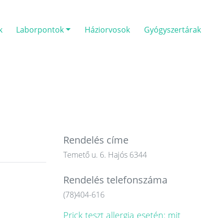
k
Laborpontok
Háziorvosok
Gyógyszertárak
Rendelés címe
Temető u. 6. Hajós 6344
Rendelés telefonszáma
(78)404-616
Prick teszt allergia esetén: mit