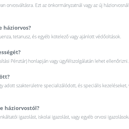
n orvosváltásra. Ezt az önkormányzatnál vagy az új háziorvosnál
e háziorvos?
uenza, tetanusz, és egyéb kötelező vagy ajánlott védőoltások.
ességét?
tási Pénztár) honlapján vagy ügyfélszolgálatán lehet ellenőrizni.
ött?
gy adott szakterületre specializálódott, és speciális kezeléseket, 
e háziorvostól?
tatói igazolást, iskolai igazolást, vagy egyéb orvosi igazolások