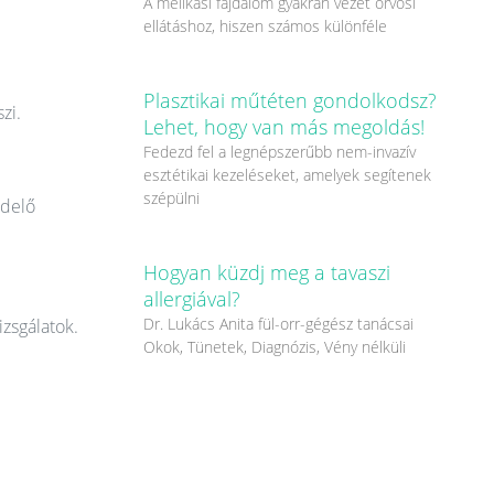
A mellkasi fájdalom gyakran vezet orvosi
ellátáshoz, hiszen számos különféle
Plasztikai műtéten gondolkodsz?
zi.
Lehet, hogy van más megoldás!
Fedezd fel a legnépszerűbb nem-invazív
esztétikai kezeléseket, amelyek segítenek
szépülni
ndelő
Hogyan küzdj meg a tavaszi
allergiával?
Dr. Lukács Anita fül-orr-gégész tanácsai
izsgálatok.
Okok, Tünetek, Diagnózis, Vény nélküli