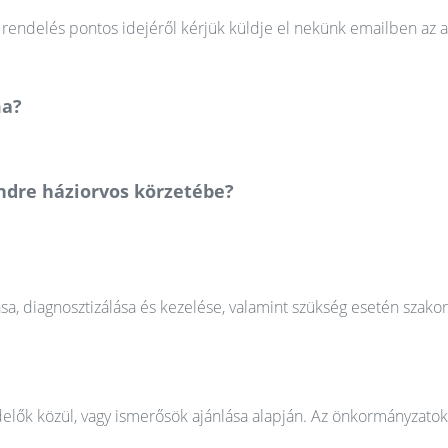
rendelés pontos idejéről kérjük küldje el nekünk emailben az a
ma?
ndre háziorvos körzetébe?
ása, diagnosztizálása és kezelése, valamint szükség esetén szako
elők közül, vagy ismerősök ajánlása alapján. Az önkormányzatok