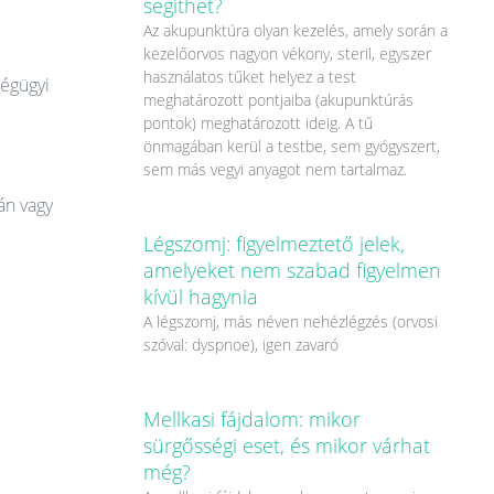
segíthet?
Az akupunktúra olyan kezelés, amely során a
kezelőorvos nagyon vékony, steril, egyszer
használatos tűket helyez a test
ségügyi
meghatározott pontjaiba (akupunktúrás
pontok) meghatározott ideig. A tű
önmagában kerül a testbe, sem gyógyszert,
sem más vegyi anyagot nem tartalmaz.
án vagy
Légszomj: figyelmeztető jelek,
amelyeket nem szabad figyelmen
kívül hagynia
A légszomj, más néven nehézlégzés (orvosi
szóval: dyspnoe), igen zavaró
Mellkasi fájdalom: mikor
sürgősségi eset, és mikor várhat
még?