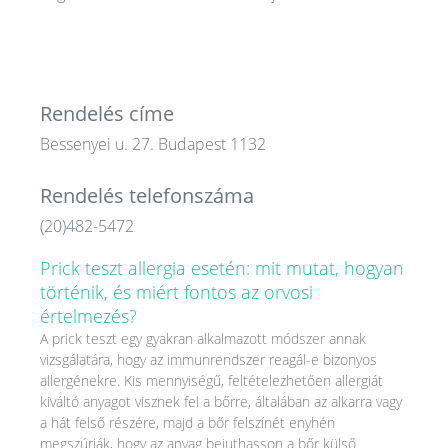
Rendelés címe
Bessenyei u. 27. Budapest 1132
Rendelés telefonszáma
(20)482-5472
Prick teszt allergia esetén: mit mutat, hogyan
történik, és miért fontos az orvosi
értelmezés?
A prick teszt egy gyakran alkalmazott módszer annak
vizsgálatára, hogy az immunrendszer reagál-e bizonyos
allergénekre. Kis mennyiségű, feltételezhetően allergiát
kiváltó anyagot visznek fel a bőrre, általában az alkarra vagy
a hát felső részére, majd a bőr felszínét enyhén
megszúrják, hogy az anyag bejuthasson a bőr külső