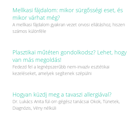
Mellkasi fájdalom: mikor sürgősségi eset, és
mikor várhat még?
A mellkasi fájdalom gyakran vezet orvosi ellátáshoz, hiszen
számos különféle
Plasztikai műtéten gondolkodsz? Lehet, hogy
van más megoldás!
Fedezd fel a legnépszerűbb nem-invazív esztétikai
kezeléseket, amelyek segítenek szépülni
Hogyan küzdj meg a tavaszi allergiával?
Dr. Lukács Anita fül-orr-gégész tanácsai Okok, Tünetek,
Diagnózis, Vény nélküli