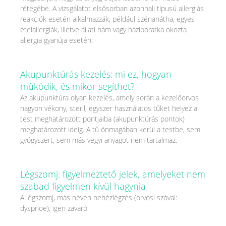
rétegébe. A vizsgálatot elsősorban azonnali típusú allergiás
reakciók esetén alkalmazzák, például szénanátha, egyes
ételallergiák, illetve állati hám vagy háziporatka okozta
allergia gyanúja esetén.
Akupunktúrás kezelés: mi ez, hogyan
működik, és mikor segíthet?
Az akupunktúra olyan kezelés, amely során a kezelőorvos
nagyon vékony, steril, egyszer használatos tűket helyez a
test meghatározott pontjaiba (akupunktúrás pontok)
meghatározott ideig. A tű önmagában kerül a testbe, sem
gyógyszert, sem más vegyi anyagot nem tartalmaz.
Légszomj: figyelmeztető jelek, amelyeket nem
szabad figyelmen kívül hagynia
A légszomj, más néven nehézlégzés (orvosi szóval:
dyspnoe), igen zavaró