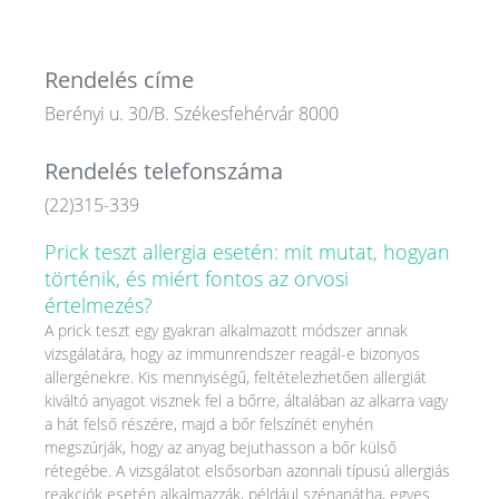
Rendelés címe
Berényi u. 30/B. Székesfehérvár 8000
Rendelés telefonszáma
(22)315-339
Prick teszt allergia esetén: mit mutat, hogyan
történik, és miért fontos az orvosi
értelmezés?
A prick teszt egy gyakran alkalmazott módszer annak
vizsgálatára, hogy az immunrendszer reagál-e bizonyos
allergénekre. Kis mennyiségű, feltételezhetően allergiát
kiváltó anyagot visznek fel a bőrre, általában az alkarra vagy
a hát felső részére, majd a bőr felszínét enyhén
megszúrják, hogy az anyag bejuthasson a bőr külső
rétegébe. A vizsgálatot elsősorban azonnali típusú allergiás
reakciók esetén alkalmazzák, például szénanátha, egyes