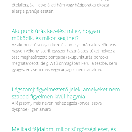
ételallergiák, illetve állati hám vagy háziporatka okozta
allergia gyanúja esetén.
Akupunktúrás kezelés: mi ez, hogyan
működik, és mikor segíthet?
Az akupunktúra olyan kezelés, amely során a kezelőorvos
nagyon vékony, steril, egyszer használatos tűket helyez a
test meghatározott pontjaiba (akupunktúrás pontok)
meghatározott ideig. A tű önmagában kerül a testbe, sem
gyógyszert, sem más vegyi anyagot nem tartalmaz.
Légszomj: figyelmeztető jelek, amelyeket nem
szabad figyelmen kívül hagynia
A légszomj, más néven nehézlégzés (orvosi szóval:
dyspnoe), igen zavaró
Mellkasi fájdalom: mikor sürgősségi eset, és