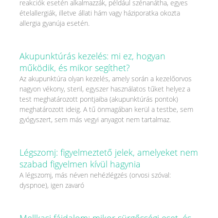
reakciók esetén alkalmazzák, például szénanátha, egyes
ételallergiák, illetve állati hám vagy háziporatka okozta
allergia gyanúja esetén.
Akupunktúrás kezelés: mi ez, hogyan
működik, és mikor segíthet?
Az akupunktúra olyan kezelés, amely során a kezelőorvos
nagyon vékony, steril, egyszer használatos tűket helyez a
test meghatározott pontjaiba (akupunktúrás pontok)
meghatározott ideig. A tű önmagában kerül a testbe, sem
gyógyszert, sem más vegyi anyagot nem tartalmaz.
Légszomj: figyelmeztető jelek, amelyeket nem
szabad figyelmen kívül hagynia
A légszomj, más néven nehézlégzés (orvosi szóval:
dyspnoe), igen zavaró