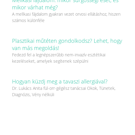
Mellkasi fájdalom: mikor sürgősségi eset, és
mikor várhat még?
A mellkasi fájdalom gyakran vezet orvosi ellátáshoz, hiszen
számos különféle
Plasztikai műtéten gondolkodsz? Lehet, hogy
van más megoldás!
Fedezd fel a legnépszerűbb nem-invazív esztétikai
kezeléseket, amelyek segítenek szépülni
Hogyan küzdj meg a tavaszi allergiával?
Dr. Lukács Anita fül-orr-gégész tanácsai Okok, Tünetek,
Diagnózis, Vény nélküli