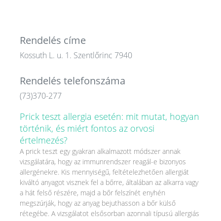
Rendelés címe
Kossuth L. u. 1. Szentlőrinc 7940
Rendelés telefonszáma
(73)370-277
Prick teszt allergia esetén: mit mutat, hogyan
történik, és miért fontos az orvosi
értelmezés?
A prick teszt egy gyakran alkalmazott módszer annak
vizsgálatára, hogy az immunrendszer reagál-e bizonyos
allergénekre. Kis mennyiségű, feltételezhetően allergiát
kiváltó anyagot visznek fel a bőrre, általában az alkarra vagy
a hát felső részére, majd a bőr felszínét enyhén
megszúrják, hogy az anyag bejuthasson a bőr külső
rétegébe. A vizsgálatot elsősorban azonnali típusú allergiás