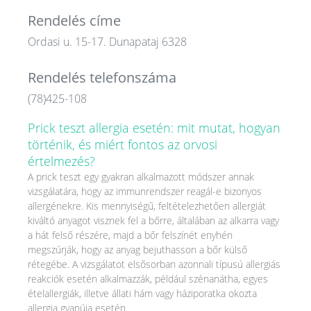
Rendelés címe
Ordasi u. 15-17. Dunapataj 6328
Rendelés telefonszáma
(78)425-108
Prick teszt allergia esetén: mit mutat, hogyan
történik, és miért fontos az orvosi
értelmezés?
A prick teszt egy gyakran alkalmazott módszer annak
vizsgálatára, hogy az immunrendszer reagál-e bizonyos
allergénekre. Kis mennyiségű, feltételezhetően allergiát
kiváltó anyagot visznek fel a bőrre, általában az alkarra vagy
a hát felső részére, majd a bőr felszínét enyhén
megszúrják, hogy az anyag bejuthasson a bőr külső
rétegébe. A vizsgálatot elsősorban azonnali típusú allergiás
reakciók esetén alkalmazzák, például szénanátha, egyes
ételallergiák, illetve állati hám vagy háziporatka okozta
allergia gyanúja esetén.