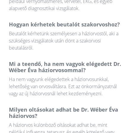
például vérnyomásmérés, vérvétel, EKG, és egyéb
alapvető diagnosztikai vizsgálatok.
Hogyan kérhetek beutalót szakorvoshoz?
Beutalót kérhetünk személyesen a háziorvostól, aki a
szükséges vizsgálatok után dönt a szakorvosi
beutalásról.
Mi a teendő, ha nem vagyok elégedett Dr.
Wéber Éva háziorvosommal?
Ha nem vagyunk elégedettek a háziorvosunkkal,
lehetőség van orvosváltásra. Ezt az önkormányzatnál
vagy az új háziorvosnál lehet kezdeményezni.
Milyen oltásokat adhat be Dr. Wéber Éva
háziorvos?
A háziorvos különböző oltásokat adhat be, mint
például influenza, tetanusz, és egyéb kötelező vagy