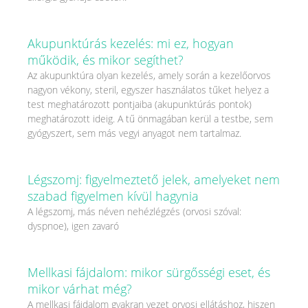
Akupunktúrás kezelés: mi ez, hogyan
működik, és mikor segíthet?
Az akupunktúra olyan kezelés, amely során a kezelőorvos
nagyon vékony, steril, egyszer használatos tűket helyez a
test meghatározott pontjaiba (akupunktúrás pontok)
meghatározott ideig. A tű önmagában kerül a testbe, sem
gyógyszert, sem más vegyi anyagot nem tartalmaz.
Légszomj: figyelmeztető jelek, amelyeket nem
szabad figyelmen kívül hagynia
A légszomj, más néven nehézlégzés (orvosi szóval:
dyspnoe), igen zavaró
Mellkasi fájdalom: mikor sürgősségi eset, és
mikor várhat még?
A mellkasi fájdalom gyakran vezet orvosi ellátáshoz, hiszen