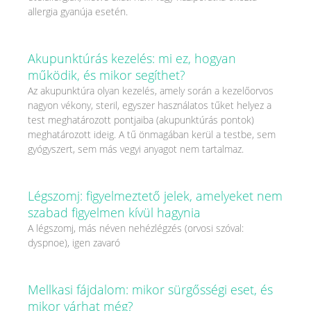
allergia gyanúja esetén.
Akupunktúrás kezelés: mi ez, hogyan
működik, és mikor segíthet?
Az akupunktúra olyan kezelés, amely során a kezelőorvos
nagyon vékony, steril, egyszer használatos tűket helyez a
test meghatározott pontjaiba (akupunktúrás pontok)
meghatározott ideig. A tű önmagában kerül a testbe, sem
gyógyszert, sem más vegyi anyagot nem tartalmaz.
Légszomj: figyelmeztető jelek, amelyeket nem
szabad figyelmen kívül hagynia
A légszomj, más néven nehézlégzés (orvosi szóval:
dyspnoe), igen zavaró
Mellkasi fájdalom: mikor sürgősségi eset, és
mikor várhat még?