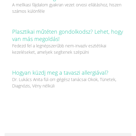
A mellkasi fájdalom gyakran vezet orvosi ellátáshoz, hiszen
számos különféle
Plasztikai műtéten gondolkodsz? Lehet, hogy
van más megoldás!
Fedezd fel a legnépszerűbb nem-invazív esztétikai
kezeléseket, amelyek segítenek szépülni
Hogyan küzdj meg a tavaszi allergiával?
Dr. Lukács Anita fül-orr-gégész tanácsai Okok, Tünetek,
Diagnózis, Vény nélküli