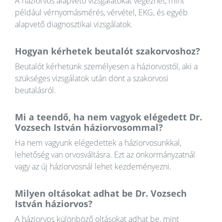
A háziorvos alapvető vizsgálatokat végezhet, mint
például vérnyomásmérés, vérvétel, EKG, és egyéb
alapvető diagnosztikai vizsgálatok.
Hogyan kérhetek beutalót szakorvoshoz?
Beutalót kérhetünk személyesen a háziorvostól, aki a
szükséges vizsgálatok után dönt a szakorvosi
beutalásról.
Mi a teendő, ha nem vagyok elégedett Dr.
Vozsech István háziorvosommal?
Ha nem vagyunk elégedettek a háziorvosunkkal,
lehetőség van orvosváltásra. Ezt az önkormányzatnál
vagy az új háziorvosnál lehet kezdeményezni.
Milyen oltásokat adhat be Dr. Vozsech
István háziorvos?
A háziorvos különböző oltásokat adhat be, mint