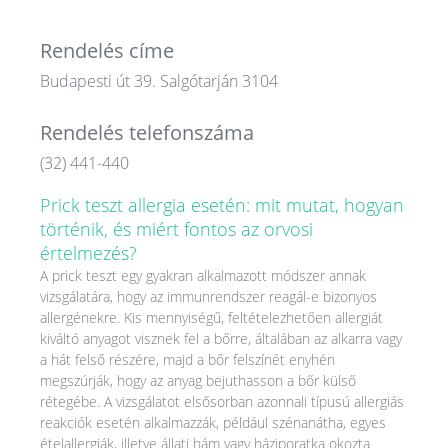
Rendelés címe
Budapesti út 39. Salgótarján 3104
Rendelés telefonszáma
(32) 441-440
Prick teszt allergia esetén: mit mutat, hogyan
történik, és miért fontos az orvosi
értelmezés?
A prick teszt egy gyakran alkalmazott módszer annak
vizsgálatára, hogy az immunrendszer reagál-e bizonyos
allergénekre. Kis mennyiségű, feltételezhetően allergiát
kiváltó anyagot visznek fel a bőrre, általában az alkarra vagy
a hát felső részére, majd a bőr felszínét enyhén
megszúrják, hogy az anyag bejuthasson a bőr külső
rétegébe. A vizsgálatot elsősorban azonnali típusú allergiás
reakciók esetén alkalmazzák, például szénanátha, egyes
ételallergiák, illetve állati hám vagy háziporatka okozta