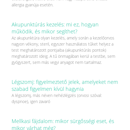
allergia gyanúja esetén.
Akupunktúrás kezelés: mi ez, hogyan
működik, és mikor segíthet?
Az akupunktúra olyan kezelés, amely során a kezelőorvos
nagyon vékony, steril, egyszer használatos tűket helyez a
test meghatározott pontjaiba (akupunktúrás pontok)
meghatározott ideig. A tű önmagában kerül a testbe, sem
gyógyszert, sem más vegyi anyagot nem tartalmaz.
Légszomj: figyelmeztető jelek, amelyeket nem
szabad figyelmen kívül hagynia
A légszomj, más néven nehézlégzés (orvosi szóval:
dyspnoe), igen zavaró
Mellkasi fájdalom: mikor sürgősségi eset, és
mikor várhat még?