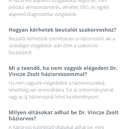
A háziorvos alapvető vizsgálatokat végezhet, mint
például vérnyomásmérés, vérvétel, EKG, és egyéb
alapvető diagnosztikai vizsgálatok.
Hogyan kérhetek beutalót szakorvoshoz?
Beutalót kérhetünk személyesen a háziorvostól, aki a
szükséges vizsgálatok után dönt a szakorvosi
beutalásról.
Mi a teendő, ha nem vagyok elégedett Dr.
Vincze Zsolt háziorvosommal?
Ha nem vagyunk elégedettek a háziorvosunkkal,
lehetőség van orvosváltásra. Ezt az önkormányzatnál
vagy az új háziorvosnál lehet kezdeményezni.
Milyen oltásokat adhat be Dr. Vincze Zsolt
háziorvos?
A háziorvos különböző oltásokat adhat be, mint