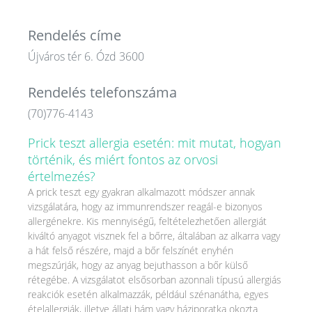
Rendelés címe
Újváros tér 6. Ózd 3600
Rendelés telefonszáma
(70)776-4143
Prick teszt allergia esetén: mit mutat, hogyan
történik, és miért fontos az orvosi
értelmezés?
A prick teszt egy gyakran alkalmazott módszer annak
vizsgálatára, hogy az immunrendszer reagál-e bizonyos
allergénekre. Kis mennyiségű, feltételezhetően allergiát
kiváltó anyagot visznek fel a bőrre, általában az alkarra vagy
a hát felső részére, majd a bőr felszínét enyhén
megszúrják, hogy az anyag bejuthasson a bőr külső
rétegébe. A vizsgálatot elsősorban azonnali típusú allergiás
reakciók esetén alkalmazzák, például szénanátha, egyes
ételallergiák, illetve állati hám vagy háziporatka okozta