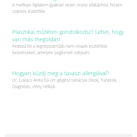
A mellkasi fájdalom gyakran vezet orvosi ellátáshoz, hiszen
számos különféle
Plasztikai műtéten gondolkodsz? Lehet, hogy
van más megoldás!
Fedezd fel a legnépszerűbb nem-invazív esztétikai
kezeléseket, amelyek segítenek szépülni
Hogyan küzdj meg a tavaszi allergiával?
Dr. Lukács Anita fül-orr-gégész tanácsai Okok, Tünetek,
Diagnózis, Vény nélküli