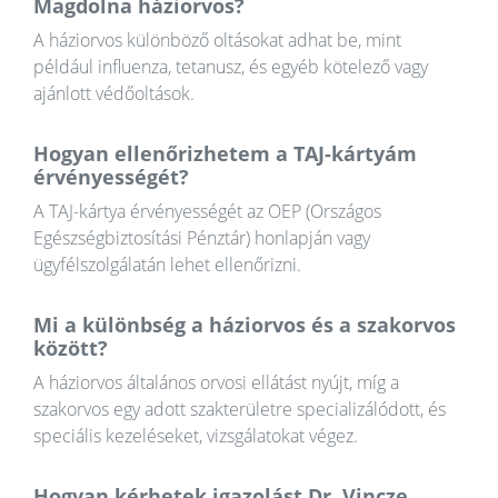
Magdolna háziorvos?
A háziorvos különböző oltásokat adhat be, mint
például influenza, tetanusz, és egyéb kötelező vagy
ajánlott védőoltások.
Hogyan ellenőrizhetem a TAJ-kártyám
érvényességét?
A TAJ-kártya érvényességét az OEP (Országos
Egészségbiztosítási Pénztár) honlapján vagy
ügyfélszolgálatán lehet ellenőrizni.
Mi a különbség a háziorvos és a szakorvos
között?
A háziorvos általános orvosi ellátást nyújt, míg a
szakorvos egy adott szakterületre specializálódott, és
speciális kezeléseket, vizsgálatokat végez.
Hogyan kérhetek igazolást Dr. Vincze