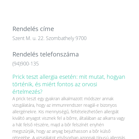
Rendelés címe
Szent M. u. 22. Szombathely 9700
Rendelés telefonszáma
(94)900-135
Prick teszt allergia esetén: mit mutat, hogyan
történik, és miért fontos az orvosi
értelmezés?
A prick teszt egy gyakran alkalmazott módszer annak
vizsgálatára, hogy az immunrendszer reagál-e bizonyos
allergénekre. Kis mennyiségű, feltételezhetően allergiát
kiváltó anyagot visznek fel a bőrre, általában az alkarra vagy
a hát felső részére, majd a bőr felszínét enyhén
megszúrják, hogy az anyag bejuthasson a bőr külső
rétegébe. A vizsgálatot elsősorban azonnali típusú allergiás