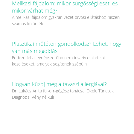
Mellkasi fájdalom: mikor sürgősségi eset, és
mikor várhat még?
A mellkasi fájdalom gyakran vezet orvosi ellátáshoz, hiszen
számos különféle
Plasztikai műtéten gondolkodsz? Lehet, hogy
van más megoldás!
Fedezd fel a legnépszerűbb nem-invazív esztétikai
kezeléseket, amelyek segítenek szépülni
Hogyan küzdj meg a tavaszi allergiával?
Dr. Lukács Anita fül-orr-gégész tanácsai Okok, Tünetek,
Diagnózis, Vény nélküli