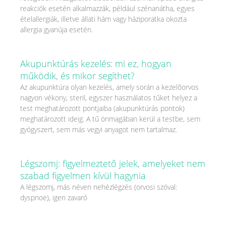
reakciók esetén alkalmazzák, például szénanátha, egyes
ételallergiák, illetve állati hám vagy háziporatka okozta
allergia gyanúja esetén.
Akupunktúrás kezelés: mi ez, hogyan
működik, és mikor segíthet?
Az akupunktúra olyan kezelés, amely során a kezelőorvos
nagyon vékony, steril, egyszer használatos tűket helyez a
test meghatározott pontjaiba (akupunktúrás pontok)
meghatározott ideig. A tű önmagában kerül a testbe, sem
gyógyszert, sem más vegyi anyagot nem tartalmaz.
Légszomj: figyelmeztető jelek, amelyeket nem
szabad figyelmen kívül hagynia
A légszomj, más néven nehézlégzés (orvosi szóval:
dyspnoe), igen zavaró