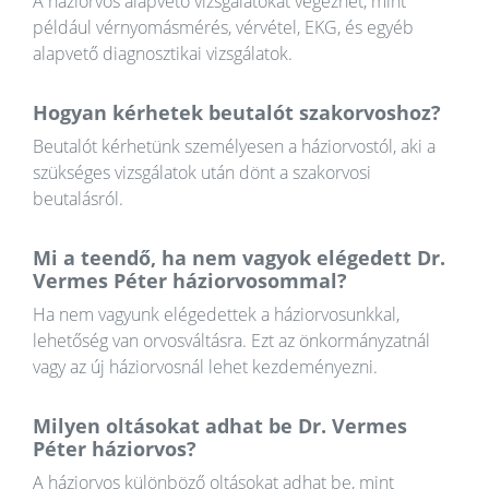
A háziorvos alapvető vizsgálatokat végezhet, mint
például vérnyomásmérés, vérvétel, EKG, és egyéb
alapvető diagnosztikai vizsgálatok.
Hogyan kérhetek beutalót szakorvoshoz?
Beutalót kérhetünk személyesen a háziorvostól, aki a
szükséges vizsgálatok után dönt a szakorvosi
beutalásról.
Mi a teendő, ha nem vagyok elégedett Dr.
Vermes Péter háziorvosommal?
Ha nem vagyunk elégedettek a háziorvosunkkal,
lehetőség van orvosváltásra. Ezt az önkormányzatnál
vagy az új háziorvosnál lehet kezdeményezni.
Milyen oltásokat adhat be Dr. Vermes
Péter háziorvos?
A háziorvos különböző oltásokat adhat be, mint