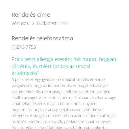
Rendelés címe
Vénusz u. 2. Budapest 1214
Rendelés telefonszáma
(1)276-7755
Prick teszt allergia esetén: mit mutat, hogyan
történik, és miért fontos az orvosi
értelmezés?
A prick teszt egy gyakran alkalmazott módszer annak
vizsgálatára, hogy az immunrendszer reagál-e bizonyos
allergénekre. Kis mennyiségű, feltételezhetően allergiát
kiváltó anyagot visznek fel a bőrre, általában az alkarra vagy
a hát felső részére, majd a bőr felszínét enyhén
megszúrják, hogy az anyag bejuthasson a bőr külső
rétegébe. A vizsgálatot elsősorban azonnali típusú allergiás
reakciók esetén alkalmazzák, például szénanátha, egyes
ételallergiák, illetve állati hám vagy háziporatka okozta