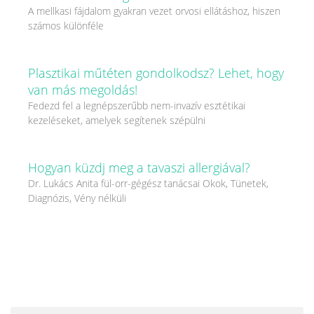
A mellkasi fájdalom gyakran vezet orvosi ellátáshoz, hiszen
számos különféle
Plasztikai műtéten gondolkodsz? Lehet, hogy
van más megoldás!
Fedezd fel a legnépszerűbb nem-invazív esztétikai
kezeléseket, amelyek segítenek szépülni
Hogyan küzdj meg a tavaszi allergiával?
Dr. Lukács Anita fül-orr-gégész tanácsai Okok, Tünetek,
Diagnózis, Vény nélküli