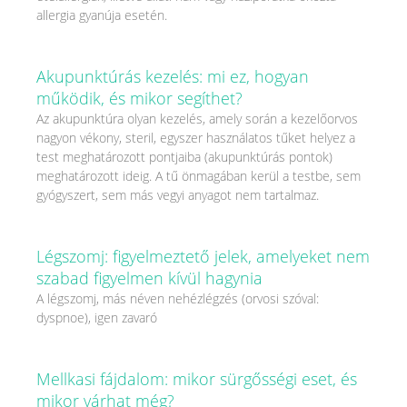
allergia gyanúja esetén.
Akupunktúrás kezelés: mi ez, hogyan
működik, és mikor segíthet?
Az akupunktúra olyan kezelés, amely során a kezelőorvos
nagyon vékony, steril, egyszer használatos tűket helyez a
test meghatározott pontjaiba (akupunktúrás pontok)
meghatározott ideig. A tű önmagában kerül a testbe, sem
gyógyszert, sem más vegyi anyagot nem tartalmaz.
Légszomj: figyelmeztető jelek, amelyeket nem
szabad figyelmen kívül hagynia
A légszomj, más néven nehézlégzés (orvosi szóval:
dyspnoe), igen zavaró
Mellkasi fájdalom: mikor sürgősségi eset, és
mikor várhat még?