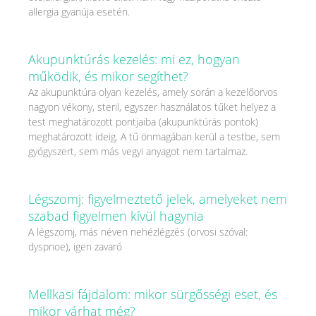
allergia gyanúja esetén.
Akupunktúrás kezelés: mi ez, hogyan
működik, és mikor segíthet?
Az akupunktúra olyan kezelés, amely során a kezelőorvos
nagyon vékony, steril, egyszer használatos tűket helyez a
test meghatározott pontjaiba (akupunktúrás pontok)
meghatározott ideig. A tű önmagában kerül a testbe, sem
gyógyszert, sem más vegyi anyagot nem tartalmaz.
Légszomj: figyelmeztető jelek, amelyeket nem
szabad figyelmen kívül hagynia
A légszomj, más néven nehézlégzés (orvosi szóval:
dyspnoe), igen zavaró
Mellkasi fájdalom: mikor sürgősségi eset, és
mikor várhat még?