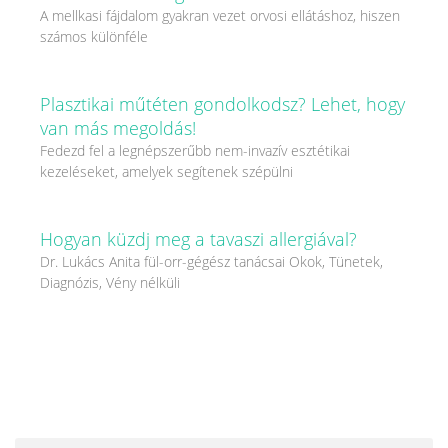
A mellkasi fájdalom gyakran vezet orvosi ellátáshoz, hiszen
számos különféle
Plasztikai műtéten gondolkodsz? Lehet, hogy
van más megoldás!
Fedezd fel a legnépszerűbb nem-invazív esztétikai
kezeléseket, amelyek segítenek szépülni
Hogyan küzdj meg a tavaszi allergiával?
Dr. Lukács Anita fül-orr-gégész tanácsai Okok, Tünetek,
Diagnózis, Vény nélküli