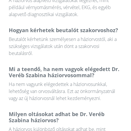
A háziorvos alapvető vizsgálatokat végezhet, mint
például vérnyomásmérés, vérvétel, EKG, és egyéb
alapvető diagnosztikai vizsgálatok.
Hogyan kérhetek beutalót szakorvoshoz?
Beutalót kérhetünk személyesen a háziorvostól, aki a
szükséges vizsgálatok után dönt a szakorvosi
beutalásról.
Mi a teendő, ha nem vagyok elégedett Dr.
Veréb Szabina háziorvosommal?
Ha nem vagyunk elégedettek a háziorvosunkkal,
lehetőség van orvosváltásra. Ezt az önkormányzatnál
vagy az új háziorvosnál lehet kezdeményezni.
Milyen oltásokat adhat be Dr. Veréb
Szabina háziorvos?
A háziorvos különböző oltásokat adhat be, mint