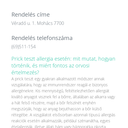
Rendelés címe
Véradó u. 1. Mohács 7700
Rendelés telefonszáma
(69)511-154
Prick teszt allergia esetén: mit mutat, hogyan
történik, és miért fontos az orvosi
értelmezés?
A prick teszt egy gyakran alkalmazott módszer annak
vizsgálatára, hogy az immunrendszer reagál-e bizonyos
allergénekre. Kis mennyiségű, feltételezhetően allergiát
kiváltó anyagot visznek fel a bőrre, általában az alkarra vagy
a hát felső részére, majd a bőr felszínét enyhén
megszúrják, hogy az anyag bejuthasson a bőr külső
rétegébe. A vizsgálatot elsősorban azonnali típusú allergiás
reakciók esetén alkalmazzák, például szénanátha, egyes
ételallergiák, illetve állati hám vagy háziporatka okozta