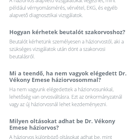
A háziorvos alapvető vizsgálatokat végezhet, mint
például vérnyomásmérés, vérvétel, EKG, és egyéb
alapvető diagnosztikai vizsgálatok.
Hogyan kérhetek beutalót szakorvoshoz?
Beutalót kérhetünk személyesen a háziorvostól, aki a
szükséges vizsgálatok után dönt a szakorvosi
beutalásról.
Mi a teendő, ha nem vagyok elégedett Dr.
Vékony Emese háziorvosommal?
Ha nem vagyunk elégedettek a háziorvosunkkal,
lehetőség van orvosváltásra. Ezt az önkormányzatnál
vagy az új háziorvosnál lehet kezdeményezni.
Milyen oltásokat adhat be Dr. Vékony
Emese háziorvos?
A háziorvos különböző oltásokat adhat be, mint