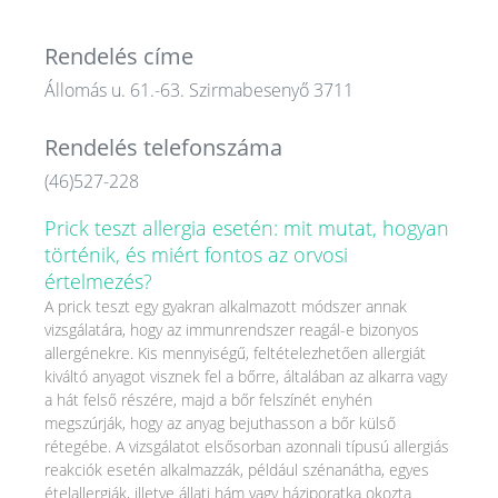
Rendelés címe
Állomás u. 61.-63. Szirmabesenyő 3711
Rendelés telefonszáma
(46)527-228
Prick teszt allergia esetén: mit mutat, hogyan
történik, és miért fontos az orvosi
értelmezés?
A prick teszt egy gyakran alkalmazott módszer annak
vizsgálatára, hogy az immunrendszer reagál-e bizonyos
allergénekre. Kis mennyiségű, feltételezhetően allergiát
kiváltó anyagot visznek fel a bőrre, általában az alkarra vagy
a hát felső részére, majd a bőr felszínét enyhén
megszúrják, hogy az anyag bejuthasson a bőr külső
rétegébe. A vizsgálatot elsősorban azonnali típusú allergiás
reakciók esetén alkalmazzák, például szénanátha, egyes
ételallergiák, illetve állati hám vagy háziporatka okozta