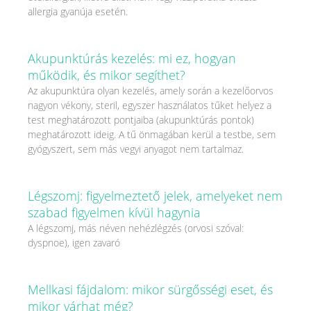
allergia gyanúja esetén.
Akupunktúrás kezelés: mi ez, hogyan
működik, és mikor segíthet?
Az akupunktúra olyan kezelés, amely során a kezelőorvos
nagyon vékony, steril, egyszer használatos tűket helyez a
test meghatározott pontjaiba (akupunktúrás pontok)
meghatározott ideig. A tű önmagában kerül a testbe, sem
gyógyszert, sem más vegyi anyagot nem tartalmaz.
Légszomj: figyelmeztető jelek, amelyeket nem
szabad figyelmen kívül hagynia
A légszomj, más néven nehézlégzés (orvosi szóval:
dyspnoe), igen zavaró
Mellkasi fájdalom: mikor sürgősségi eset, és
mikor várhat még?