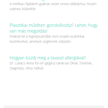
A mellkasi fájdalom gyakran vezet orvosi ellátáshoz, hiszen
számos különféle
Plasztikai műtéten gondolkodsz? Lehet, hogy
van más megoldás!
Fedezd fel a legnépszerűbb nem-invazív esztétikai
kezeléseket, amelyek segítenek szépülni
Hogyan küzdj meg a tavaszi allergiával?
Dr. Lukács Anita fül-orr-gégész tanácsai Okok, Tünetek,
Diagnózis, Vény nélküli