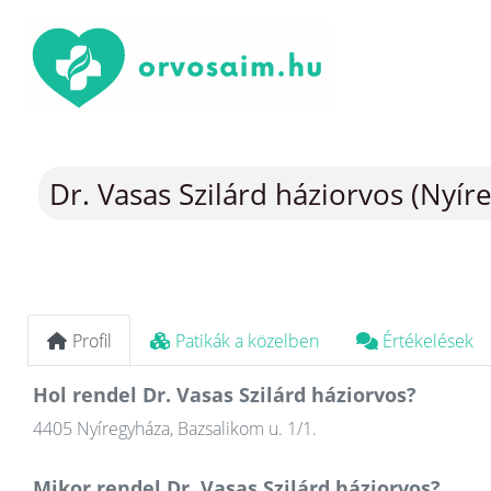
Dr. Vasas Szilárd háziorvos (Nyír
Profil
Patikák a közelben
Értékelések
Hol rendel Dr. Vasas Szilárd háziorvos?
4405 Nyíregyháza, Bazsalikom u. 1/1.
Mikor rendel Dr. Vasas Szilárd háziorvos?