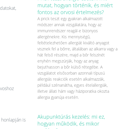
mutat, hogyan történik, és miért
datokat,
fontos az orvosi értelmezés?
A prick teszt egy gyakran alkalmazott
módszer annak vizsgálatára, hogy az
immunrendszer reagál-e bizonyos
allergénekre. Kis mennyiségű,
feltételezhetően allergiát kiváltó anyagot
visznek fel a bőrre, általában az alkarra vagy a
hát felső részére, majd a bőr felszínét
enyhén megszúrják, hogy az anyag
bejuthasson a bőr külső rétegébe. A
vizsgálatot elsősorban azonnali típusú
allergiás reakciók esetén alkalmazzák,
például szénanátha, egyes ételallergiák,
rvoshoz
illetve állati hám vagy háziporatka okozta
allergia gyanúja esetén.
Akupunktúrás kezelés: mi ez,
 honlapján is
hogyan működik, és mikor