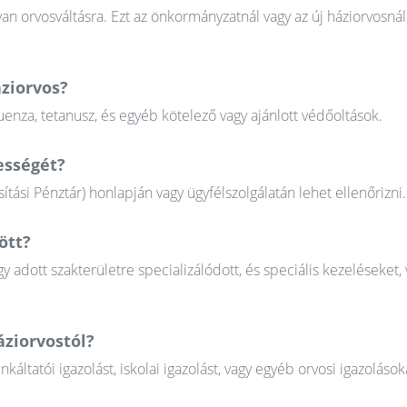
n orvosváltásra. Ezt az önkormányzatnál vagy az új háziorvosnál
áziorvos?
uenza, tetanusz, és egyéb kötelező vagy ajánlott védőoltások.
ességét?
tási Pénztár) honlapján vagy ügyfélszolgálatán lehet ellenőrizni.
ött?
gy adott szakterületre specializálódott, és speciális kezeléseket, 
áziorvostól?
tatói igazolást, iskolai igazolást, vagy egyéb orvosi igazolások