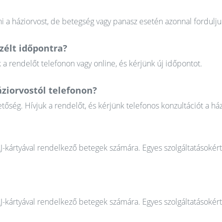
 a háziorvost, de betegség vagy panasz esetén azonnal fordulju
élt időpontra?
 rendelőt telefonon vagy online, és kérjünk új időpontot.
áziorvostól telefonon?
őség. Hívjuk a rendelőt, és kérjünk telefonos konzultációt a ház
AJ-kártyával rendelkező betegek számára. Egyes szolgáltatásokér
AJ-kártyával rendelkező betegek számára. Egyes szolgáltatásokér