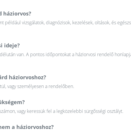
d háziorvos?
nt például vizsgálatok, diagnózisok, kezelések, oltások, és egész
i ideje?
 délután van. A pontos időpontokat a háziorvosi rendelő honlapj
lárd háziorvoshoz?
ztül, vagy személyesen a rendelőben.
szükségem?
zámon, vagy keressük fel a legközelebbi sürgősségi osztályt.
em a háziorvoshoz?