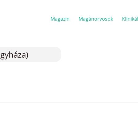
Magazin
Magánorvosok
Kliniká
egyháza)