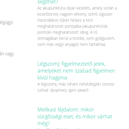
segíthet?
Az akupunktúra olyan kezelés, amely során a
kezelőorvos nagyon vékony, steril, egyszer
használatos tűket helyez a test
ségügyi
meghatározott pontjaiba (akupunktúrás
pontok) meghatározott ideig. A tű
önmagában kerül a testbe, sem gyógyszert,
sem más vegyi anyagot nem tartalmaz.
án vagy
Légszomj: figyelmeztető jelek,
amelyeket nem szabad figyelmen
kívül hagynia
A légszomj, más néven nehézlégzés (orvosi
szóval: dyspnoe), igen zavaró
Mellkasi fájdalom: mikor
sürgősségi eset, és mikor várhat
még?