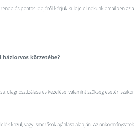
rendelés pontos idejéről kérjük küldje el nekünk emailben az a
d háziorvos körzetébe?
ása, diagnosztizálása és kezelése, valamint szükség esetén szako
elők közül, vagy ismerősök ajánlása alapján. Az önkormányzatok