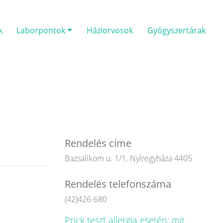
k
Laborpontok
Háziorvosok
Gyógyszertárak
Rendelés címe
Bazsalikom u. 1/1. Nyíregyháza 4405
Rendelés telefonszáma
(42)426-680
Prick teszt allergia esetén: mit