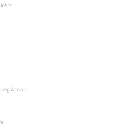
 lehet
vizsgálatokat
at.