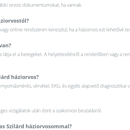
orábbi orvosi dokumentumokat, ha vannak.
ziorvostól?
gy online rendszeren keresztül, ha a háziorvos ezt lehetővé tes
 van?
 látja el a betegeket. A helyettesítésről a rendelőben vagy a re
lárd háziorvos?
érnyomásmérés, vérvétel, EKG, és egyéb alapvető diagnosztikai v
ges vizsgálatok után dönt a szakorvosi beutalásról.
sas Szilárd háziorvosommal?