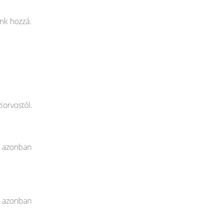
nk hozzá.
iorvostól.
t azonban
t azonban