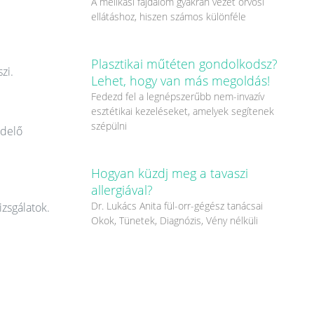
A mellkasi fájdalom gyakran vezet orvosi
ellátáshoz, hiszen számos különféle
Plasztikai műtéten gondolkodsz?
zi.
Lehet, hogy van más megoldás!
Fedezd fel a legnépszerűbb nem-invazív
esztétikai kezeléseket, amelyek segítenek
szépülni
ndelő
Hogyan küzdj meg a tavaszi
allergiával?
Dr. Lukács Anita fül-orr-gégész tanácsai
izsgálatok.
Okok, Tünetek, Diagnózis, Vény nélküli