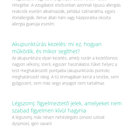
rétegébe. A vizsgálatot elsősorban azonnali típusú allergiás
reakciók esetén alkalmazzák, például szénanátha, egyes
ételallergiák, illetve állati hám vagy háziporatka okozta
allergia gyanúja esetén.
Akupunktúrás kezelés: mi ez, hogyan
működik, és mikor segíthet?
Az akupunktúra olyan kezelés, amely során a kezelőorvos
nagyon vékony, steril, egyszer használatos tűket helyez a
test meghatározott pontjaiba (akupunktúrás pontok)
meghatározott ideig. A tű önmagában kerül a testbe, sem
gyógyszert, sem más vegyi anyagot nem tartalmaz.
Légszomj: figyelmeztető jelek, amelyeket nem
szabad figyelmen kívül hagynia
A légszomj, más néven nehézlégzés (orvosi szóval:
dyspnoe), igen zavaró