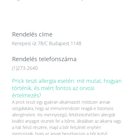
Rendelés címe
Kerepesi út 78/C Budapest 1148
Rendelés telefonszáma
(1)273-2640
Prick teszt allergia esetén: mit mutat, hogyan
történik, és miért fontos az orvosi
értelmezés?
A prick teszt egy gyakran alkalmazott módszer annak
vizsgálatára, hogy az immunrendszer reagál-e bizonyos
allergénekre. Kis mennyiségű, feltételezhetően allergiát
kiváltó anyagot visznek fel a bőrre, általában az alkarra vagy
a hát felső részére, majd a bőr felszínét enyhén
megszúrják, hogy az anyag bejuthasson a bőr külső