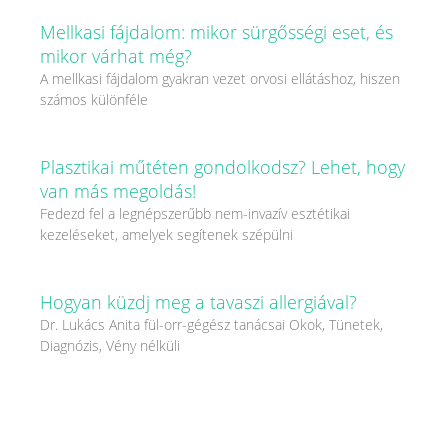
Mellkasi fájdalom: mikor sürgősségi eset, és
mikor várhat még?
A mellkasi fájdalom gyakran vezet orvosi ellátáshoz, hiszen
számos különféle
Plasztikai műtéten gondolkodsz? Lehet, hogy
van más megoldás!
Fedezd fel a legnépszerűbb nem-invazív esztétikai
kezeléseket, amelyek segítenek szépülni
Hogyan küzdj meg a tavaszi allergiával?
Dr. Lukács Anita fül-orr-gégész tanácsai Okok, Tünetek,
Diagnózis, Vény nélküli