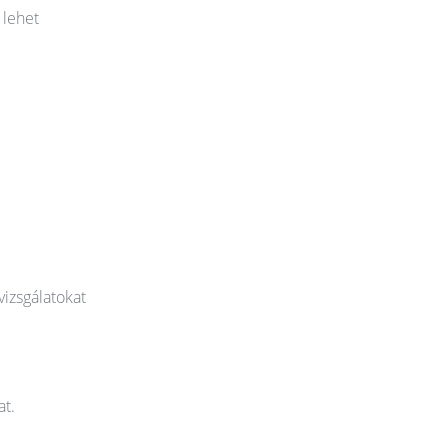
 lehet
vizsgálatokat
at.