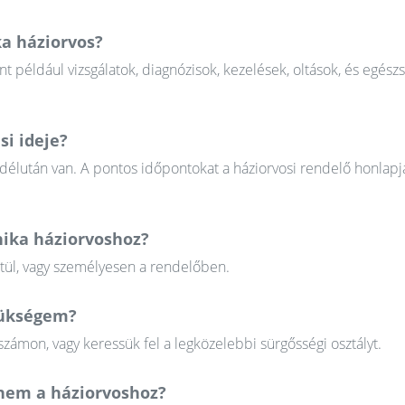
ka háziorvos?
nt például vizsgálatok, diagnózisok, kezelések, oltások, és egész
si ideje?
 délután van. A pontos időpontokat a háziorvosi rendelő honlapj
nika háziorvoshoz?
ztül, vagy személyesen a rendelőben.
szükségem?
zámon, vagy keressük fel a legközelebbi sürgősségi osztályt.
em a háziorvoshoz?