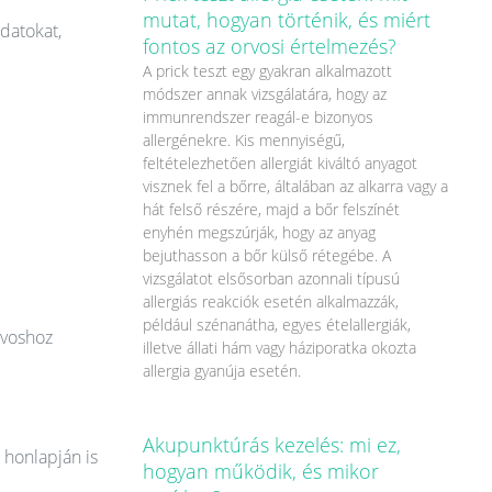
mutat, hogyan történik, és miért
datokat,
fontos az orvosi értelmezés?
A prick teszt egy gyakran alkalmazott
módszer annak vizsgálatára, hogy az
immunrendszer reagál-e bizonyos
allergénekre. Kis mennyiségű,
feltételezhetően allergiát kiváltó anyagot
visznek fel a bőrre, általában az alkarra vagy a
hát felső részére, majd a bőr felszínét
enyhén megszúrják, hogy az anyag
bejuthasson a bőr külső rétegébe. A
vizsgálatot elsősorban azonnali típusú
allergiás reakciók esetén alkalmazzák,
például szénanátha, egyes ételallergiák,
rvoshoz
illetve állati hám vagy háziporatka okozta
allergia gyanúja esetén.
Akupunktúrás kezelés: mi ez,
 honlapján is
hogyan működik, és mikor