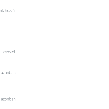
nk hozzá.
iorvostól.
t azonban
t azonban