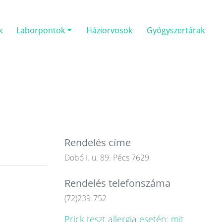
k
Laborpontok
Háziorvosok
Gyógyszertárak
Rendelés címe
Dobó I. u. 89. Pécs 7629
Rendelés telefonszáma
(72)239-752
Prick teszt allergia esetén: mit