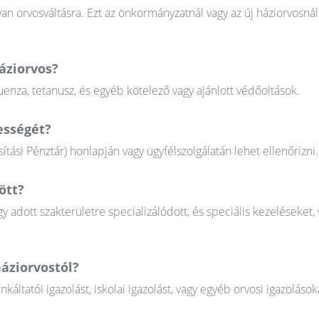
n orvosváltásra. Ezt az önkormányzatnál vagy az új háziorvosnál
áziorvos?
uenza, tetanusz, és egyéb kötelező vagy ajánlott védőoltások.
ességét?
tási Pénztár) honlapján vagy ügyfélszolgálatán lehet ellenőrizni.
ött?
gy adott szakterületre specializálódott, és speciális kezeléseket, 
áziorvostól?
tatói igazolást, iskolai igazolást, vagy egyéb orvosi igazolások