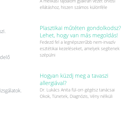
A mellkasi fájdalom gyakran vezet orvosi
ellátáshoz, hiszen számos különféle
Plasztikai műtéten gondolkodsz?
zi.
Lehet, hogy van más megoldás!
Fedezd fel a legnépszerűbb nem-invazív
esztétikai kezeléseket, amelyek segítenek
szépülni
ndelő
Hogyan küzdj meg a tavaszi
allergiával?
Dr. Lukács Anita fül-orr-gégész tanácsai
izsgálatok.
Okok, Tünetek, Diagnózis, Vény nélküli