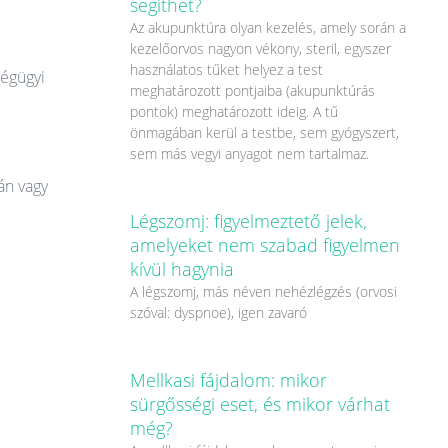
segíthet?
Az akupunktúra olyan kezelés, amely során a
kezelőorvos nagyon vékony, steril, egyszer
használatos tűket helyez a test
ségügyi
meghatározott pontjaiba (akupunktúrás
pontok) meghatározott ideig. A tű
önmagában kerül a testbe, sem gyógyszert,
sem más vegyi anyagot nem tartalmaz.
án vagy
Légszomj: figyelmeztető jelek,
amelyeket nem szabad figyelmen
kívül hagynia
A légszomj, más néven nehézlégzés (orvosi
szóval: dyspnoe), igen zavaró
Mellkasi fájdalom: mikor
sürgősségi eset, és mikor várhat
még?