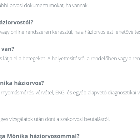
orábbi orvosi dokumentumokat, ha vannak.
áziorvostól?
gy online rendszeren keresztül, ha a háziorvos ezt lehetővé tes
 van?
 látja el a betegeket. A helyettesítésről a rendelőben vagy a re
ónika háziorvos?
érnyomásmérés, vérvétel, EKG, és egyéb alapvető diagnosztikai v
ges vizsgálatok után dönt a szakorvosi beutalásról.
arga Mónika háziorvosommal?