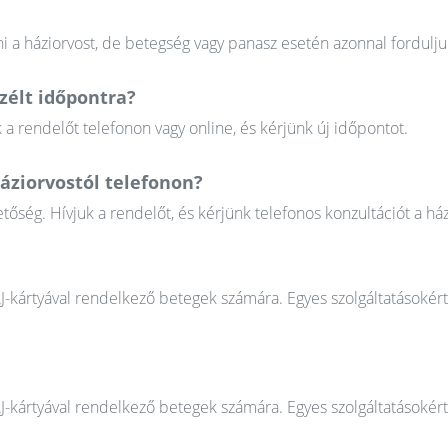
 a háziorvost, de betegség vagy panasz esetén azonnal fordulju
élt időpontra?
 rendelőt telefonon vagy online, és kérjünk új időpontot.
áziorvostól telefonon?
őség. Hívjuk a rendelőt, és kérjünk telefonos konzultációt a ház
AJ-kártyával rendelkező betegek számára. Egyes szolgáltatásokér
AJ-kártyával rendelkező betegek számára. Egyes szolgáltatásokér