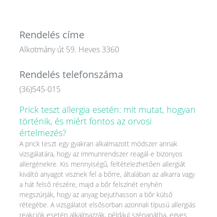
Rendelés címe
Alkotmány út 59. Heves 3360
Rendelés telefonszáma
(36)545-015
Prick teszt allergia esetén: mit mutat, hogyan
történik, és miért fontos az orvosi
értelmezés?
A prick teszt egy gyakran alkalmazott módszer annak
vizsgálatára, hogy az immunrendszer reagál-e bizonyos
allergénekre. Kis mennyiségű, feltételezhetően allergiát
kiváltó anyagot visznek fel a bőrre, általában az alkarra vagy
a hát felső részére, majd a bőr felszínét enyhén
megszúrják, hogy az anyag bejuthasson a bőr külső
rétegébe. A vizsgálatot elsősorban azonnali típusú allergiás
reakciók esetén alkalmazzák, például szénanátha, egyes