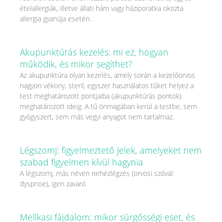
ételallergiák, illetve állati hám vagy háziporatka okozta
allergia gyanúja esetén.
Akupunktúrás kezelés: mi ez, hogyan
működik, és mikor segíthet?
Az akupunktúra olyan kezelés, amely során a kezelőorvos
nagyon vékony, steril, egyszer használatos tűket helyez a
test meghatározott pontjaiba (akupunktúrás pontok)
meghatározott ideig. A tű önmagában kerül a testbe, sem
gyógyszert, sem más vegyi anyagot nem tartalmaz.
Légszomj: figyelmeztető jelek, amelyeket nem
szabad figyelmen kívül hagynia
A légszomj, más néven nehézlégzés (orvosi szóval:
dyspnoe), igen zavaró
Mellkasi fájdalom: mikor sürgősségi eset, és