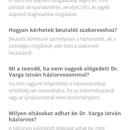
A háziorvos alapvető vizsgálatokat végezhet, mint
például vérnyomásmérés, vérvétel, EKG, és egyéb
alapvető diagnosztikai vizsgálatok.
Hogyan kérhetek beutalót szakorvoshoz?
Beutalót kérhetünk személyesen a háziorvostól, aki a
szükséges vizsgálatok után dönt a szakorvosi
beutalásról.
Mi a teendő, ha nem vagyok elégedett Dr.
Varga István háziorvosommal?
Ha nem vagyunk elégedettek a háziorvosunkkal,
lehetőség van orvosváltásra. Ezt az önkormányzatnál
vagy az új háziorvosnál lehet kezdeményezni.
Milyen oltásokat adhat be Dr. Varga István
háziorvos?
A háziorvos különböző oltásokat adhat be, mint