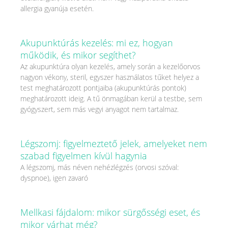
allergia gyanúja esetén.
Akupunktúrás kezelés: mi ez, hogyan
működik, és mikor segíthet?
Az akupunktúra olyan kezelés, amely során a kezelőorvos
nagyon vékony, steril, egyszer használatos tűket helyez a
test meghatározott pontjaiba (akupunktúrás pontok)
meghatározott ideig. A tű önmagában kerül a testbe, sem
gyógyszert, sem más vegyi anyagot nem tartalmaz.
Légszomj: figyelmeztető jelek, amelyeket nem
szabad figyelmen kívül hagynia
A légszomj, más néven nehézlégzés (orvosi szóval:
dyspnoe), igen zavaró
Mellkasi fájdalom: mikor sürgősségi eset, és
mikor várhat még?