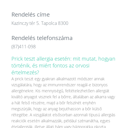
Rendelés címe
Kazinczy tér 5. Tapolca 8300
Rendelés telefonszáma
(87)411-098
Prick teszt allergia esetén: mit mutat, hogyan
történik, és miért fontos az orvosi
értelmezés?
A prick teszt egy gyakran alkalmazott módszer annak
vizsgálatára, hogy az immunrendszer reagál-e bizonyos
allergénekre. Kis mennyiségű, feltételezhetően allergiát
kiváltó anyagot visznek fel a bőrre, általában az alkarra vagy
a hát felső részére, majd a bőr felszínét enyhén
megszúrják, hogy az anyag bejuthasson a bőr külső
rétegébe. A vizsgálatot elsősorban azonnali típusú allergiás
reakciók esetén alkalmazzák, például szénanátha, egyes
ételallergiák, illetve állati hám vagy háziporatka okozta