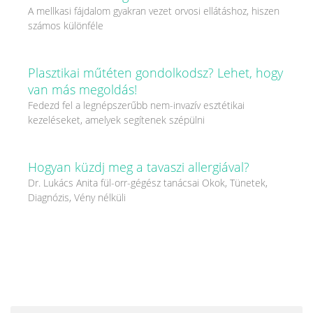
A mellkasi fájdalom gyakran vezet orvosi ellátáshoz, hiszen
számos különféle
Plasztikai műtéten gondolkodsz? Lehet, hogy
van más megoldás!
Fedezd fel a legnépszerűbb nem-invazív esztétikai
kezeléseket, amelyek segítenek szépülni
Hogyan küzdj meg a tavaszi allergiával?
Dr. Lukács Anita fül-orr-gégész tanácsai Okok, Tünetek,
Diagnózis, Vény nélküli