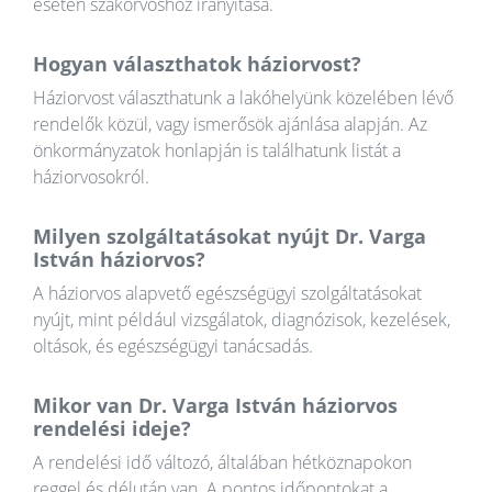
esetén szakorvoshoz irányítása.
Hogyan választhatok háziorvost?
Háziorvost választhatunk a lakóhelyünk közelében lévő
rendelők közül, vagy ismerősök ajánlása alapján. Az
önkormányzatok honlapján is találhatunk listát a
háziorvosokról.
Milyen szolgáltatásokat nyújt Dr. Varga
István háziorvos?
A háziorvos alapvető egészségügyi szolgáltatásokat
nyújt, mint például vizsgálatok, diagnózisok, kezelések,
oltások, és egészségügyi tanácsadás.
Mikor van Dr. Varga István háziorvos
rendelési ideje?
A rendelési idő változó, általában hétköznapokon
reggel és délután van. A pontos időpontokat a