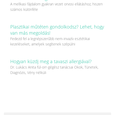
A mellkasi fájdalom gyakran vezet orvosi ellátáshoz, hiszen
számos különféle
Plasztikai műtéten gondolkodsz? Lehet, hogy
van más megoldás!
Fedezd fel a legnépszerűbb nem-invazív esztétikai
kezeléseket, amelyek segítenek szépülni
Hogyan küzdj meg a tavaszi allergiával?
Dr. Lukács Anita fül-orr-gégész tanácsai Okok, Tünetek,
Diagnózis, Vény nélküli