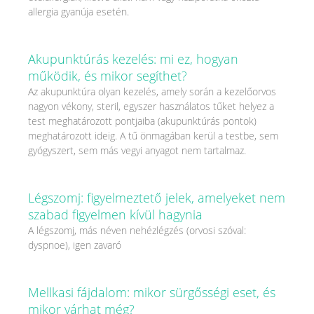
allergia gyanúja esetén.
Akupunktúrás kezelés: mi ez, hogyan
működik, és mikor segíthet?
Az akupunktúra olyan kezelés, amely során a kezelőorvos
nagyon vékony, steril, egyszer használatos tűket helyez a
test meghatározott pontjaiba (akupunktúrás pontok)
meghatározott ideig. A tű önmagában kerül a testbe, sem
gyógyszert, sem más vegyi anyagot nem tartalmaz.
Légszomj: figyelmeztető jelek, amelyeket nem
szabad figyelmen kívül hagynia
A légszomj, más néven nehézlégzés (orvosi szóval:
dyspnoe), igen zavaró
Mellkasi fájdalom: mikor sürgősségi eset, és
mikor várhat még?