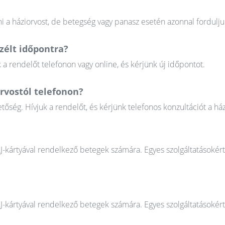
 a háziorvost, de betegség vagy panasz esetén azonnal fordulju
élt időpontra?
 rendelőt telefonon vagy online, és kérjünk új időpontot.
rvostól telefonon?
őség. Hívjuk a rendelőt, és kérjünk telefonos konzultációt a ház
AJ-kártyával rendelkező betegek számára. Egyes szolgáltatásokér
AJ-kártyával rendelkező betegek számára. Egyes szolgáltatásokér