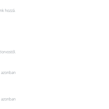
nk hozzá.
iorvostól.
t azonban
t azonban