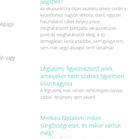
segíthet?
Az akupunktúra olyan kezelés, amely során a
kezelőorvos nagyon vékony, steril, egyszer
használatos tűket helyez a test
ségügyi
meghatározott pontjaiba (akupunktúrás
pontok) meghatározott ideig. A tű
önmagában kerül a testbe, sem gyógyszert,
sem más vegyi anyagot nem tartalmaz.
án vagy
Légszomj: figyelmeztető jelek,
amelyeket nem szabad figyelmen
kívül hagynia
A légszomj, más néven nehézlégzés (orvosi
szóval: dyspnoe), igen zavaró
Mellkasi fájdalom: mikor
sürgősségi eset, és mikor várhat
még?