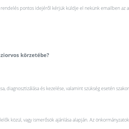
rendelés pontos idejéről kérjük küldje el nekünk emailben az a
áziorvos körzetébe?
ása, diagnosztizálása és kezelése, valamint szükség esetén szako
elők közül, vagy ismerősök ajánlása alapján. Az önkormányzatok