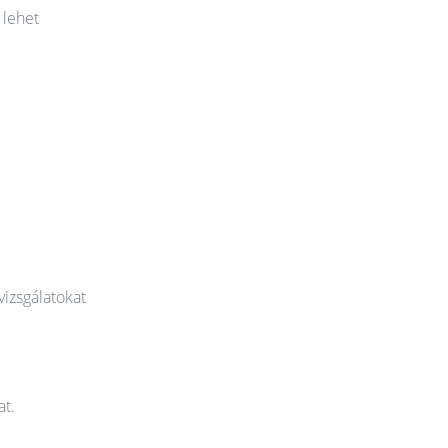
 lehet
vizsgálatokat
at.