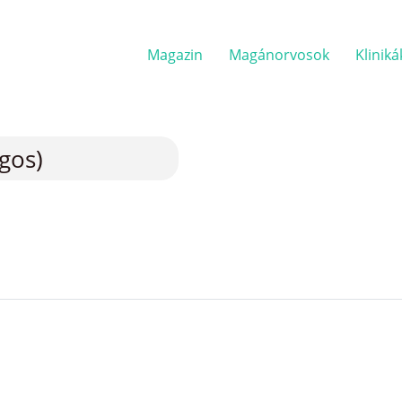
Magazin
Magánorvosok
Kliniká
gos)