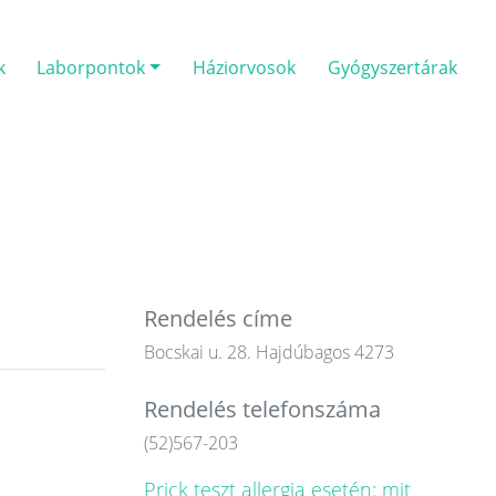
k
Laborpontok
Háziorvosok
Gyógyszertárak
Rendelés címe
Bocskai u. 28. Hajdúbagos 4273
Rendelés telefonszáma
(52)567-203
Prick teszt allergia esetén: mit