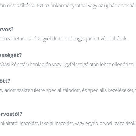
n orvosváltásra. Ezt az önkormányzatnál vagy az új háziorvosnál
rvos?
uenza, tetanusz, és egyéb kötelező vagy ajánlott védőoltások.
ességét?
tási Pénztár) honlapján vagy ügyfélszolgálatán lehet ellenőrizni.
ött?
gy adott szakterületre specializálódott, és speciális kezeléseket, 
rvostól?
tatói igazolást, iskolai igazolást, vagy egyéb orvosi igazolások