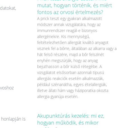
mutat, hogyan történik, és miért
datokat,
fontos az orvosi értelmezés?
A prick teszt egy gyakran alkalmazott
módszer annak vizsgálatára, hogy az
immunrendszer reagál-e bizonyos
allergénekre. Kis mennyiségű,
feltételezhetően allergiát kiváltó anyagot
visznek fel a bőrre, általában az alkarra vagy a
hát felső részére, majd a bőr felszínét
enyhén megszúrják, hogy az anyag
bejuthasson a bőr külső rétegébe. A
vizsgálatot elsősorban azonnali típusú
allergiás reakciók esetén alkalmazzák,
például szénanátha, egyes ételallergiák,
rvoshoz
illetve állati hám vagy háziporatka okozta
allergia gyanúja esetén.
Akupunktúrás kezelés: mi ez,
 honlapján is
hogyan működik, és mikor