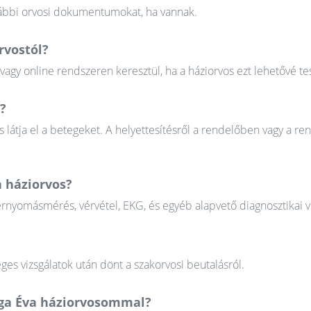
orábbi orvosi dokumentumokat, ha vannak.
rvostól?
gy online rendszeren keresztül, ha a háziorvos ezt lehetővé tes
?
 látja el a betegeket. A helyettesítésről a rendelőben vagy a re
a háziorvos?
érnyomásmérés, vérvétel, EKG, és egyéb alapvető diagnosztikai v
ges vizsgálatok után dönt a szakorvosi beutalásról.
rga Éva háziorvosommal?