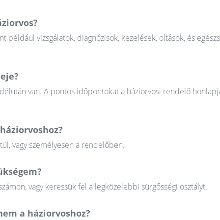
áziorvos?
nt például vizsgálatok, diagnózisok, kezelések, oltások, és egész
deje?
 délután van. A pontos időpontokat a háziorvosi rendelő honlapj
 háziorvoshoz?
ztül, vagy személyesen a rendelőben.
szükségem?
zámon, vagy keressük fel a legközelebbi sürgősségi osztályt.
em a háziorvoshoz?