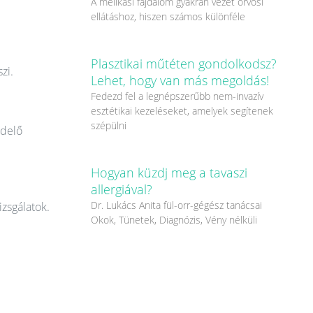
A mellkasi fájdalom gyakran vezet orvosi
ellátáshoz, hiszen számos különféle
Plasztikai műtéten gondolkodsz?
zi.
Lehet, hogy van más megoldás!
Fedezd fel a legnépszerűbb nem-invazív
esztétikai kezeléseket, amelyek segítenek
szépülni
ndelő
Hogyan küzdj meg a tavaszi
allergiával?
Dr. Lukács Anita fül-orr-gégész tanácsai
izsgálatok.
Okok, Tünetek, Diagnózis, Vény nélküli