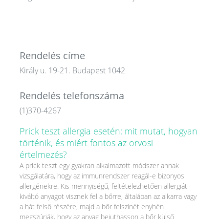
Rendelés címe
Király u. 19-21. Budapest 1042
Rendelés telefonszáma
(1)370-4267
Prick teszt allergia esetén: mit mutat, hogyan
történik, és miért fontos az orvosi
értelmezés?
A prick teszt egy gyakran alkalmazott módszer annak
vizsgálatára, hogy az immunrendszer reagál-e bizonyos
allergénekre. Kis mennyiségű, feltételezhetően allergiát
kiváltó anyagot visznek fel a bőrre, általában az alkarra vagy
a hát felső részére, majd a bőr felszínét enyhén
megszúrják, hogy az anyag bejuthasson a bőr külső