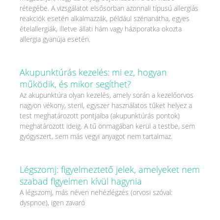
rétegébe. A vizsgálatot elsősorban azonnali típusú allergiás
reakciók esetén alkalmazzák, például szénanátha, egyes
ételallergiák, illetve állati hám vagy háziporatka okozta
allergia gyanúja esetén.
Akupunktúrás kezelés: mi ez, hogyan
működik, és mikor segíthet?
Az akupunktúra olyan kezelés, amely során a kezelőorvos
nagyon vékony, steril, egyszer használatos tűket helyez a
test meghatározott pontjaiba (akupunktúrás pontok)
meghatározott ideig. A tű önmagában kerül a testbe, sem
gyógyszert, sem más vegyi anyagot nem tartalmaz.
Légszomj: figyelmeztető jelek, amelyeket nem
szabad figyelmen kívül hagynia
A légszomj, más néven nehézlégzés (orvosi szóval:
dyspnoe), igen zavaró