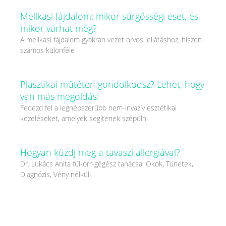
Mellkasi fájdalom: mikor sürgősségi eset, és
mikor várhat még?
A mellkasi fájdalom gyakran vezet orvosi ellátáshoz, hiszen
számos különféle
Plasztikai műtéten gondolkodsz? Lehet, hogy
van más megoldás!
Fedezd fel a legnépszerűbb nem-invazív esztétikai
kezeléseket, amelyek segítenek szépülni
Hogyan küzdj meg a tavaszi allergiával?
Dr. Lukács Anita fül-orr-gégész tanácsai Okok, Tünetek,
Diagnózis, Vény nélküli