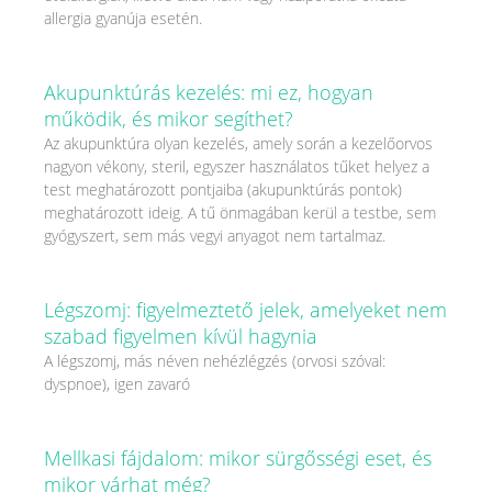
allergia gyanúja esetén.
Akupunktúrás kezelés: mi ez, hogyan
működik, és mikor segíthet?
Az akupunktúra olyan kezelés, amely során a kezelőorvos
nagyon vékony, steril, egyszer használatos tűket helyez a
test meghatározott pontjaiba (akupunktúrás pontok)
meghatározott ideig. A tű önmagában kerül a testbe, sem
gyógyszert, sem más vegyi anyagot nem tartalmaz.
Légszomj: figyelmeztető jelek, amelyeket nem
szabad figyelmen kívül hagynia
A légszomj, más néven nehézlégzés (orvosi szóval:
dyspnoe), igen zavaró
Mellkasi fájdalom: mikor sürgősségi eset, és
mikor várhat még?