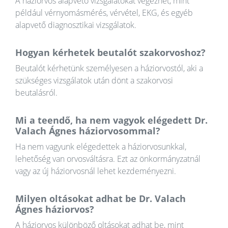
A háziorvos alapvető vizsgálatokat végezhet, mint
például vérnyomásmérés, vérvétel, EKG, és egyéb
alapvető diagnosztikai vizsgálatok.
Hogyan kérhetek beutalót szakorvoshoz?
Beutalót kérhetünk személyesen a háziorvostól, aki a
szükséges vizsgálatok után dönt a szakorvosi
beutalásról.
Mi a teendő, ha nem vagyok elégedett Dr.
Valach Ágnes háziorvosommal?
Ha nem vagyunk elégedettek a háziorvosunkkal,
lehetőség van orvosváltásra. Ezt az önkormányzatnál
vagy az új háziorvosnál lehet kezdeményezni.
Milyen oltásokat adhat be Dr. Valach
Ágnes háziorvos?
A háziorvos különböző oltásokat adhat be, mint