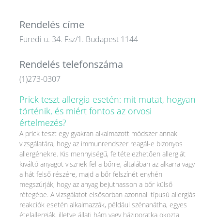
Rendelés címe
Füredi u. 34. Fsz/1. Budapest 1144
Rendelés telefonszáma
(1)273-0307
Prick teszt allergia esetén: mit mutat, hogyan
történik, és miért fontos az orvosi
értelmezés?
A prick teszt egy gyakran alkalmazott módszer annak
vizsgálatára, hogy az immunrendszer reagál-e bizonyos
allergénekre. Kis mennyiségű, feltételezhetően allergiát
kiváltó anyagot visznek fel a bőrre, általában az alkarra vagy
a hát felső részére, majd a bőr felszínét enyhén
megszúrják, hogy az anyag bejuthasson a bőr külső
rétegébe. A vizsgálatot elsősorban azonnali típusú allergiás
reakciók esetén alkalmazzák, például szénanátha, egyes
ételallergiák, illetve állati hám vagy háziporatka okozta