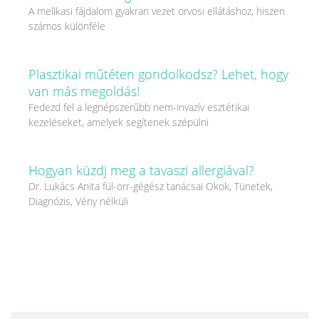
A mellkasi fájdalom gyakran vezet orvosi ellátáshoz, hiszen
számos különféle
Plasztikai műtéten gondolkodsz? Lehet, hogy
van más megoldás!
Fedezd fel a legnépszerűbb nem-invazív esztétikai
kezeléseket, amelyek segítenek szépülni
Hogyan küzdj meg a tavaszi allergiával?
Dr. Lukács Anita fül-orr-gégész tanácsai Okok, Tünetek,
Diagnózis, Vény nélküli