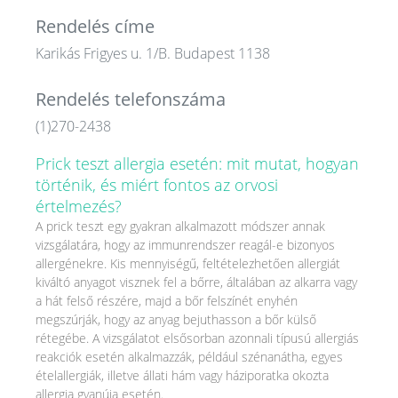
Rendelés címe
Karikás Frigyes u. 1/B. Budapest 1138
Rendelés telefonszáma
(1)270-2438
Prick teszt allergia esetén: mit mutat, hogyan
történik, és miért fontos az orvosi
értelmezés?
A prick teszt egy gyakran alkalmazott módszer annak
vizsgálatára, hogy az immunrendszer reagál-e bizonyos
allergénekre. Kis mennyiségű, feltételezhetően allergiát
kiváltó anyagot visznek fel a bőrre, általában az alkarra vagy
a hát felső részére, majd a bőr felszínét enyhén
megszúrják, hogy az anyag bejuthasson a bőr külső
rétegébe. A vizsgálatot elsősorban azonnali típusú allergiás
reakciók esetén alkalmazzák, például szénanátha, egyes
ételallergiák, illetve állati hám vagy háziporatka okozta
allergia gyanúja esetén.