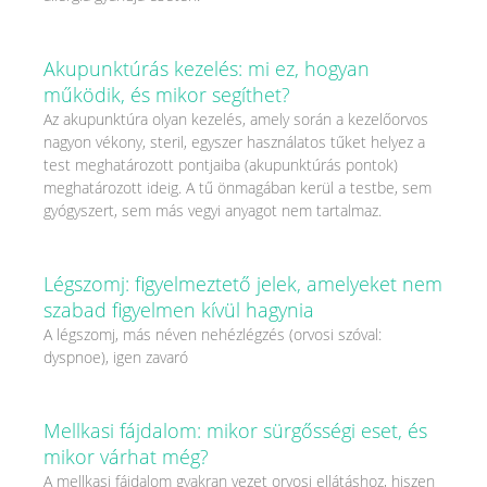
Akupunktúrás kezelés: mi ez, hogyan
működik, és mikor segíthet?
Az akupunktúra olyan kezelés, amely során a kezelőorvos
nagyon vékony, steril, egyszer használatos tűket helyez a
test meghatározott pontjaiba (akupunktúrás pontok)
meghatározott ideig. A tű önmagában kerül a testbe, sem
gyógyszert, sem más vegyi anyagot nem tartalmaz.
Légszomj: figyelmeztető jelek, amelyeket nem
szabad figyelmen kívül hagynia
A légszomj, más néven nehézlégzés (orvosi szóval:
dyspnoe), igen zavaró
Mellkasi fájdalom: mikor sürgősségi eset, és
mikor várhat még?
A mellkasi fájdalom gyakran vezet orvosi ellátáshoz, hiszen