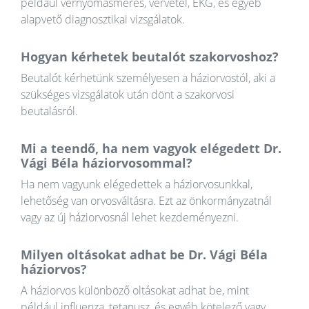
például vérnyomásmérés, vérvétel, EKG, és egyéb
alapvető diagnosztikai vizsgálatok.
Hogyan kérhetek beutalót szakorvoshoz?
Beutalót kérhetünk személyesen a háziorvostól, aki a
szükséges vizsgálatok után dönt a szakorvosi
beutalásról.
Mi a teendő, ha nem vagyok elégedett Dr.
Vági Béla háziorvosommal?
Ha nem vagyunk elégedettek a háziorvosunkkal,
lehetőség van orvosváltásra. Ezt az önkormányzatnál
vagy az új háziorvosnál lehet kezdeményezni.
Milyen oltásokat adhat be Dr. Vági Béla
háziorvos?
A háziorvos különböző oltásokat adhat be, mint
például influenza, tetanusz, és egyéb kötelező vagy