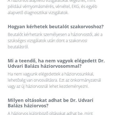
A háziorvos alapvető vizsgálatokat végezhet, mint
például vérnyomásmérés, vérvétel, EKG, és egyéb
alapvető diagnosztikai vizsgálatok.
Hogyan kérhetek beutalót szakorvoshoz?
Beutalót kérhetünk személyesen a háziorvostól, aki a
szükséges vizsgálatok után dönt a szakorvosi
beutalásról.
Mi a teendő, ha nem vagyok elégedett Dr.
Udvari Balázs háziorvosommal?
Ha nem vagyunk elégedettek a háziorvosunkkal,
lehetőség van orvosváltásra. Ezt az önkormányzatnál
vagy az új háziorvosnál lehet kezdeményezni.
Milyen oltásokat adhat be Dr. Udvari
Balázs háziorvos?
A háziorvos különböző oltásokat adhat be, mint