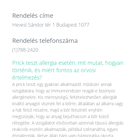
Rendelés címe
Hevesi Sándor tér 1 Budapest 1077
Rendelés telefonszáma
(1)788-2420
Prick teszt allergia esetén: mit mutat, hogyan
történik, és miért fontos az orvosi
értelmezés?
A prick teszt egy gyakran alkalmazott módszer annak
vizsgálatára, hogy az immunrendszer reagál-e bizonyos
allergénekre. Kis mennyiségű, feltételezhetően allergiát
kiváltó anyagot visznek fel a bőrre, általában az alkarra vagy
a hát felső részére, majd a bőr felszínét enyhén
megszúrják, hogy az anyag bejuthasson a bőr külső
rétegébe. A vizsgálatot elsősorban azonnali típusú allergiás
reakciók esetén alkalmazzák, például szénanátha, egyes
ételallergiák, illetve állati hám vagy háziporatka okozta