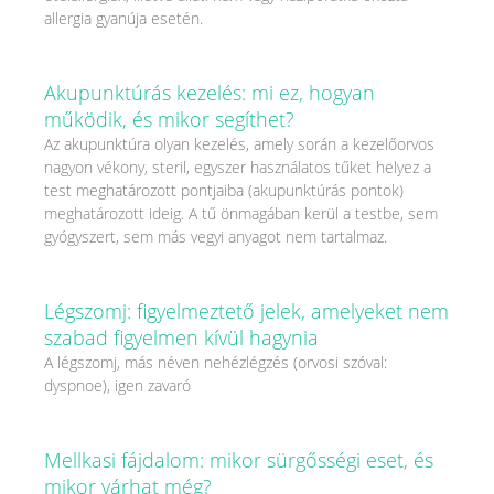
allergia gyanúja esetén.
Akupunktúrás kezelés: mi ez, hogyan
működik, és mikor segíthet?
Az akupunktúra olyan kezelés, amely során a kezelőorvos
nagyon vékony, steril, egyszer használatos tűket helyez a
test meghatározott pontjaiba (akupunktúrás pontok)
meghatározott ideig. A tű önmagában kerül a testbe, sem
gyógyszert, sem más vegyi anyagot nem tartalmaz.
Légszomj: figyelmeztető jelek, amelyeket nem
szabad figyelmen kívül hagynia
A légszomj, más néven nehézlégzés (orvosi szóval:
dyspnoe), igen zavaró
Mellkasi fájdalom: mikor sürgősségi eset, és
mikor várhat még?