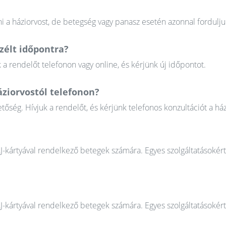
 a háziorvost, de betegség vagy panasz esetén azonnal fordulju
élt időpontra?
 rendelőt telefonon vagy online, és kérjünk új időpontot.
áziorvostól telefonon?
őség. Hívjuk a rendelőt, és kérjünk telefonos konzultációt a ház
AJ-kártyával rendelkező betegek számára. Egyes szolgáltatásokér
AJ-kártyával rendelkező betegek számára. Egyes szolgáltatásokér