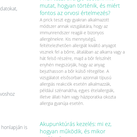
mutat, hogyan történik, és miért
datokat,
fontos az orvosi értelmezés?
A prick teszt egy gyakran alkalmazott
módszer annak vizsgálatára, hogy az
immunrendszer reagál-e bizonyos
allergénekre. Kis mennyiségű,
feltételezhetően allergiát kiváltó anyagot
visznek fel a bőrre, általában az alkarra vagy a
hát felső részére, majd a bőr felszínét
enyhén megszúrják, hogy az anyag
bejuthasson a bőr külső rétegébe. A
vizsgálatot elsősorban azonnali típusú
allergiás reakciók esetén alkalmazzák,
például szénanátha, egyes ételallergiák,
rvoshoz
illetve állati hám vagy háziporatka okozta
allergia gyanúja esetén.
Akupunktúrás kezelés: mi ez,
 honlapján is
hogyan működik, és mikor