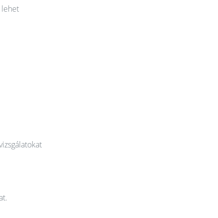
 lehet
vizsgálatokat
at.