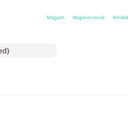
Magazin
Magánorvosok
Kliniká
ed)