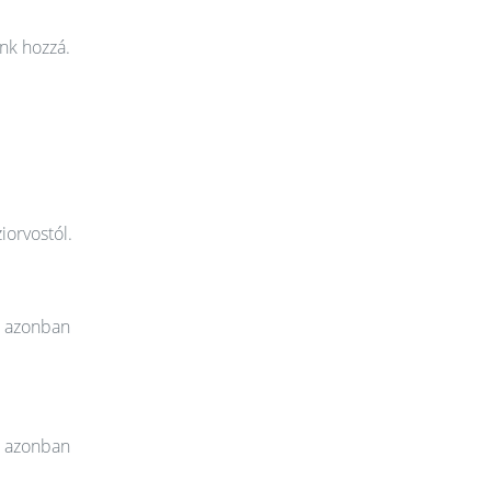
nk hozzá.
iorvostól.
t azonban
t azonban