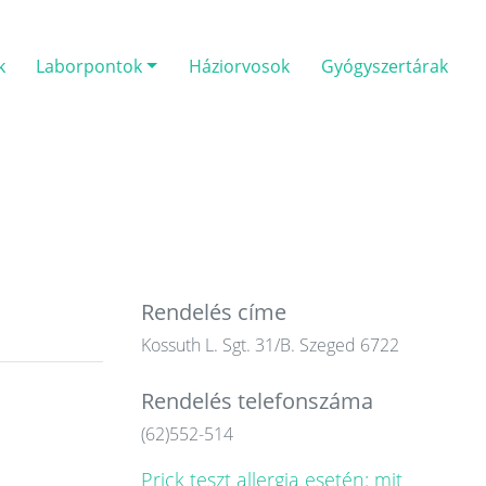
k
Laborpontok
Háziorvosok
Gyógyszertárak
Rendelés címe
Kossuth L. Sgt. 31/B. Szeged 6722
Rendelés telefonszáma
(62)552-514
Prick teszt allergia esetén: mit