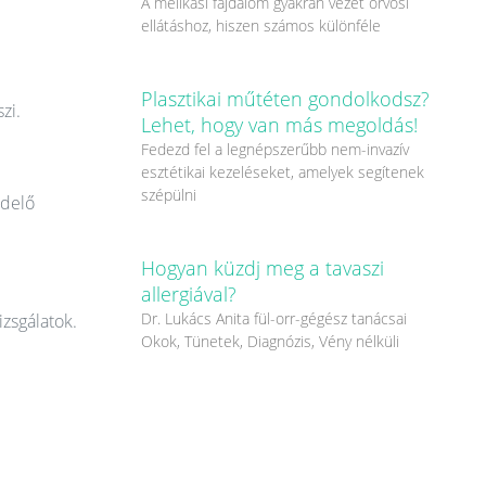
A mellkasi fájdalom gyakran vezet orvosi
ellátáshoz, hiszen számos különféle
Plasztikai műtéten gondolkodsz?
zi.
Lehet, hogy van más megoldás!
Fedezd fel a legnépszerűbb nem-invazív
esztétikai kezeléseket, amelyek segítenek
szépülni
ndelő
Hogyan küzdj meg a tavaszi
allergiával?
Dr. Lukács Anita fül-orr-gégész tanácsai
izsgálatok.
Okok, Tünetek, Diagnózis, Vény nélküli