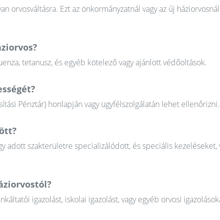
n orvosváltásra. Ezt az önkormányzatnál vagy az új háziorvosnál
áziorvos?
uenza, tetanusz, és egyéb kötelező vagy ajánlott védőoltások.
ességét?
tási Pénztár) honlapján vagy ügyfélszolgálatán lehet ellenőrizni.
ött?
gy adott szakterületre specializálódott, és speciális kezeléseket, 
áziorvostól?
tatói igazolást, iskolai igazolást, vagy egyéb orvosi igazolások