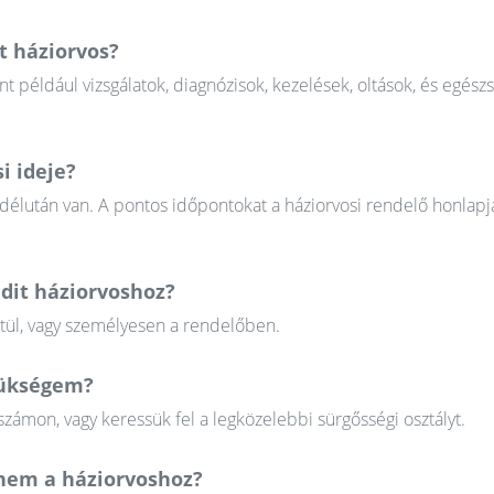
t háziorvos?
nt például vizsgálatok, diagnózisok, kezelések, oltások, és egész
i ideje?
 délután van. A pontos időpontokat a háziorvosi rendelő honlapj
udit háziorvoshoz?
ztül, vagy személyesen a rendelőben.
szükségem?
zámon, vagy keressük fel a legközelebbi sürgősségi osztályt.
em a háziorvoshoz?