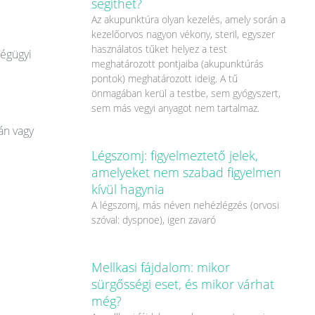
segíthet?
Az akupunktúra olyan kezelés, amely során a
kezelőorvos nagyon vékony, steril, egyszer
használatos tűket helyez a test
ségügyi
meghatározott pontjaiba (akupunktúrás
pontok) meghatározott ideig. A tű
önmagában kerül a testbe, sem gyógyszert,
sem más vegyi anyagot nem tartalmaz.
án vagy
Légszomj: figyelmeztető jelek,
amelyeket nem szabad figyelmen
kívül hagynia
A légszomj, más néven nehézlégzés (orvosi
szóval: dyspnoe), igen zavaró
Mellkasi fájdalom: mikor
sürgősségi eset, és mikor várhat
még?