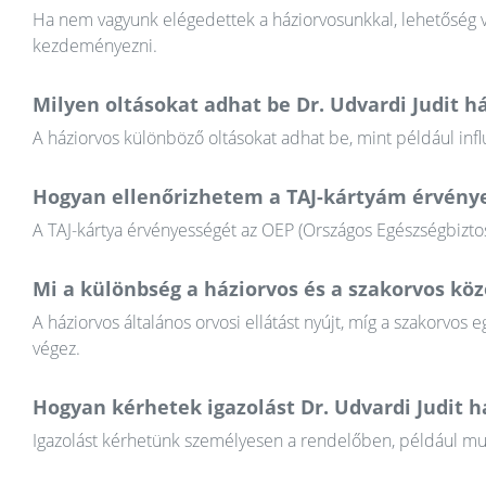
Ha nem vagyunk elégedettek a háziorvosunkkal, lehetőség va
kezdeményezni.
Milyen oltásokat adhat be Dr. Udvardi Judit h
A háziorvos különböző oltásokat adhat be, mint például infl
Hogyan ellenőrizhetem a TAJ-kártyám érvény
A TAJ-kártya érvényességét az OEP (Országos Egészségbiztosí
Mi a különbség a háziorvos és a szakorvos köz
A háziorvos általános orvosi ellátást nyújt, míg a szakorvos e
végez.
Hogyan kérhetek igazolást Dr. Udvardi Judit h
Igazolást kérhetünk személyesen a rendelőben, például munkál