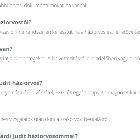
orábbi orvosi dokumentumokat, ha vannak.
ziorvostól?
gy online rendszeren keresztül, ha a háziorvos ezt lehetővé tes
 van?
 látja el a betegeket. A helyettesítésről a rendelőben vagy a re
udit háziorvos?
érnyomásmérés, vérvétel, EKG, és egyéb alapvető diagnosztikai v
ges vizsgálatok után dönt a szakorvosi beutalásról.
vardi Judit háziorvosommal?