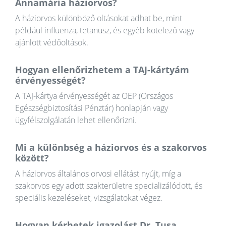
Annamária háziorvos?
A háziorvos különböző oltásokat adhat be, mint
például influenza, tetanusz, és egyéb kötelező vagy
ajánlott védőoltások.
Hogyan ellenőrizhetem a TAJ-kártyám
érvényességét?
A TAJ-kártya érvényességét az OEP (Országos
Egészségbiztosítási Pénztár) honlapján vagy
ügyfélszolgálatán lehet ellenőrizni.
Mi a különbség a háziorvos és a szakorvos
között?
A háziorvos általános orvosi ellátást nyújt, míg a
szakorvos egy adott szakterületre specializálódott, és
speciális kezeléseket, vizsgálatokat végez.
Hogyan kérhetek igazolást Dr. Tusa