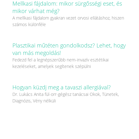
Mellkasi fájdalom: mikor sürgősségi eset, és
mikor várhat még?
A mellkasi fájdalom gyakran vezet orvosi ellátáshoz, hiszen
számos különféle
Plasztikai műtéten gondolkodsz? Lehet, hogy
van más megoldás!
Fedezd fel a legnépszerűbb nem-invazív esztétikai
kezeléseket, amelyek segítenek szépülni
Hogyan küzdj meg a tavaszi allergiával?
Dr. Lukács Anita fül-orr-gégész tanácsai Okok, Tünetek,
Diagnózis, Vény nélküli