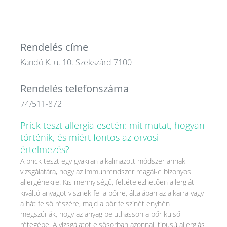
Rendelés címe
Kandó K. u. 10. Szekszárd 7100
Rendelés telefonszáma
74/511-872
Prick teszt allergia esetén: mit mutat, hogyan
történik, és miért fontos az orvosi
értelmezés?
A prick teszt egy gyakran alkalmazott módszer annak
vizsgálatára, hogy az immunrendszer reagál-e bizonyos
allergénekre. Kis mennyiségű, feltételezhetően allergiát
kiváltó anyagot visznek fel a bőrre, általában az alkarra vagy
a hát felső részére, majd a bőr felszínét enyhén
megszúrják, hogy az anyag bejuthasson a bőr külső
rétegébe. A vizsgálatot elsősorban azonnali típusú allergiás