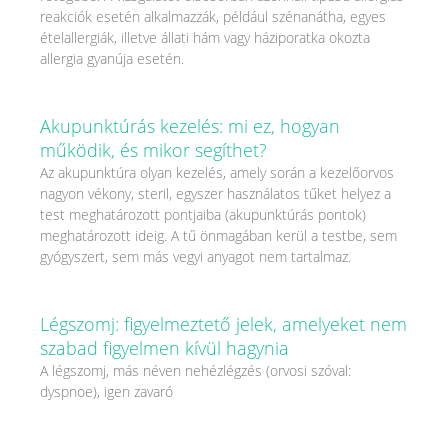
reakciók esetén alkalmazzák, például szénanátha, egyes
ételallergiák, illetve állati hám vagy háziporatka okozta
allergia gyanúja esetén.
Akupunktúrás kezelés: mi ez, hogyan
működik, és mikor segíthet?
Az akupunktúra olyan kezelés, amely során a kezelőorvos
nagyon vékony, steril, egyszer használatos tűket helyez a
test meghatározott pontjaiba (akupunktúrás pontok)
meghatározott ideig. A tű önmagában kerül a testbe, sem
gyógyszert, sem más vegyi anyagot nem tartalmaz.
Légszomj: figyelmeztető jelek, amelyeket nem
szabad figyelmen kívül hagynia
A légszomj, más néven nehézlégzés (orvosi szóval:
dyspnoe), igen zavaró