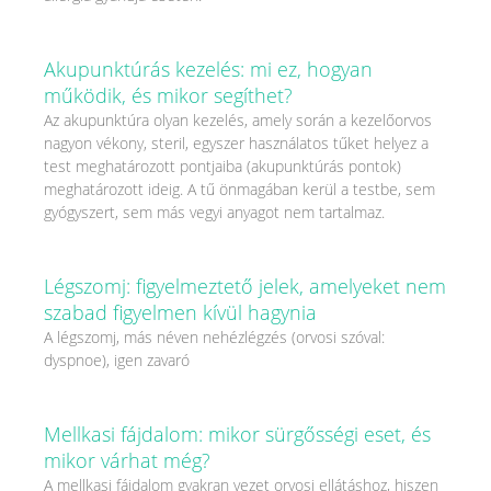
Akupunktúrás kezelés: mi ez, hogyan
működik, és mikor segíthet?
Az akupunktúra olyan kezelés, amely során a kezelőorvos
nagyon vékony, steril, egyszer használatos tűket helyez a
test meghatározott pontjaiba (akupunktúrás pontok)
meghatározott ideig. A tű önmagában kerül a testbe, sem
gyógyszert, sem más vegyi anyagot nem tartalmaz.
Légszomj: figyelmeztető jelek, amelyeket nem
szabad figyelmen kívül hagynia
A légszomj, más néven nehézlégzés (orvosi szóval:
dyspnoe), igen zavaró
Mellkasi fájdalom: mikor sürgősségi eset, és
mikor várhat még?
A mellkasi fájdalom gyakran vezet orvosi ellátáshoz, hiszen