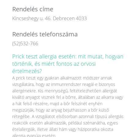
Rendelés címe
Kincseshegy u. 46. Debrecen 4033
Rendelés telefonszáma
(52)532-766
Prick teszt allergia esetén: mit mutat, hogyan
történik, és miért fontos az orvosi
értelmezés?
A prick teszt egy gyakran alkalmazott módszer annak
vizsgálatára, hogy az immunrendszer reagál-e bizonyos
allergénekre. Kis mennyiségű, feltételezhetően allergiát
kiváltó anyagot visznek fel a bőrre, általában az alkarra vagy
a hát felső részére, majd a bőr felszínét enyhén
megszúrják, hogy az anyag bejuthasson a bőr külső
rétegébe. A vizsgálatot elsősorban azonnali típusú allergiás
reakciók esetén alkalmazzák, például szénanátha, egyes
ételallergiák, illetve állati hám vagy háziporatka okozta
allergia gyanúja esetén.