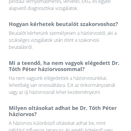
például vérnyomásmérés, vérvétel, EKG, és egyéb
alapvető diagnosztikai vizsgálatok.
Hogyan kérhetek beutalót szakorvoshoz?
Beutalót kérhetünk személyesen a háziorvostól, aki a
szükséges vizsgálatok után dönt a szakorvosi
beutalásról.
Mi a teendő, ha nem vagyok elégedett Dr.
Tóth Péter háziorvosommal?
Ha nem vagyunk elégedettek a háziorvosunkkal,
lehetőség van orvosváltásra. Ezt az önkormányzatnál
vagy az új háziorvosnál lehet kezdeményezni.
Milyen oltásokat adhat be Dr. Tóth Péter
háziorvos?
A háziorvos különböző oltásokat adhat be, mint
például influenza, tetanusz, és egyéb kötelező vagy