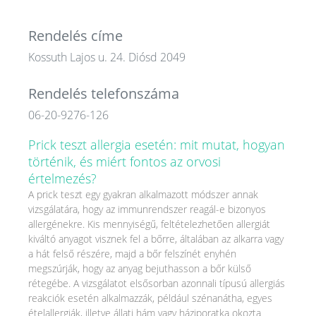
Rendelés címe
Kossuth Lajos u. 24. Diósd 2049
Rendelés telefonszáma
06-20-9276-126
Prick teszt allergia esetén: mit mutat, hogyan
történik, és miért fontos az orvosi
értelmezés?
A prick teszt egy gyakran alkalmazott módszer annak
vizsgálatára, hogy az immunrendszer reagál-e bizonyos
allergénekre. Kis mennyiségű, feltételezhetően allergiát
kiváltó anyagot visznek fel a bőrre, általában az alkarra vagy
a hát felső részére, majd a bőr felszínét enyhén
megszúrják, hogy az anyag bejuthasson a bőr külső
rétegébe. A vizsgálatot elsősorban azonnali típusú allergiás
reakciók esetén alkalmazzák, például szénanátha, egyes
ételallergiák, illetve állati hám vagy háziporatka okozta