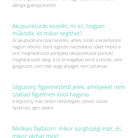
allergia gyanúja esetén.
Akupunktúrás kezelés: mi ez, hogyan
működik, és mikor segíthet?
Az akupunktúra olyan kezelés, amely során a kezelőorvos
nagyon vékony, steril, egyszer használatos tűket helyez a
test meghatározott pontjaiba (akupunktúrás pontok)
meghatározott ideig. A tű önmagában kerül a testbe, sem
gyógyszert, sem más vegyi anyagot nem tartalmaz.
Légszomj: figyelmeztető jelek, amelyeket nem
szabad figyelmen kívül hagynia
A légszomj, más néven nehézlégzés (orvosi szóval:
dyspnoe), igen zavaró
Mellkasi fájdalom: mikor sürgősségi eset, és
mikor várhat még?