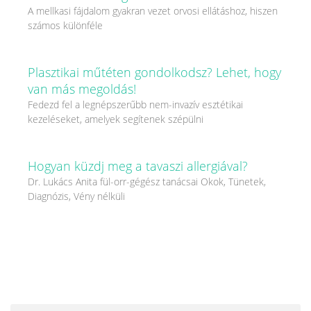
A mellkasi fájdalom gyakran vezet orvosi ellátáshoz, hiszen
számos különféle
Plasztikai műtéten gondolkodsz? Lehet, hogy
van más megoldás!
Fedezd fel a legnépszerűbb nem-invazív esztétikai
kezeléseket, amelyek segítenek szépülni
Hogyan küzdj meg a tavaszi allergiával?
Dr. Lukács Anita fül-orr-gégész tanácsai Okok, Tünetek,
Diagnózis, Vény nélküli