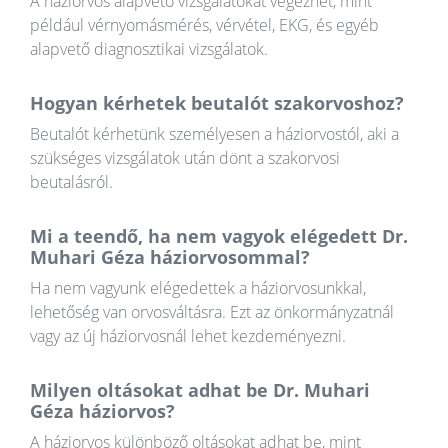
A háziorvos alapvető vizsgálatokat végezhet, mint
például vérnyomásmérés, vérvétel, EKG, és egyéb
alapvető diagnosztikai vizsgálatok.
Hogyan kérhetek beutalót szakorvoshoz?
Beutalót kérhetünk személyesen a háziorvostól, aki a
szükséges vizsgálatok után dönt a szakorvosi
beutalásról.
Mi a teendő, ha nem vagyok elégedett Dr.
Muhari Géza háziorvosommal?
Ha nem vagyunk elégedettek a háziorvosunkkal,
lehetőség van orvosváltásra. Ezt az önkormányzatnál
vagy az új háziorvosnál lehet kezdeményezni.
Milyen oltásokat adhat be Dr. Muhari
Géza háziorvos?
A háziorvos különböző oltásokat adhat be, mint