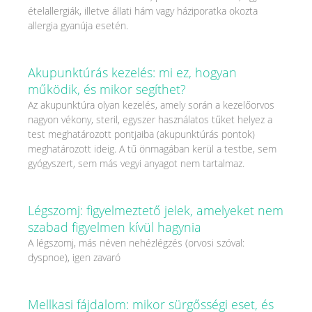
ételallergiák, illetve állati hám vagy háziporatka okozta
allergia gyanúja esetén.
Akupunktúrás kezelés: mi ez, hogyan
működik, és mikor segíthet?
Az akupunktúra olyan kezelés, amely során a kezelőorvos
nagyon vékony, steril, egyszer használatos tűket helyez a
test meghatározott pontjaiba (akupunktúrás pontok)
meghatározott ideig. A tű önmagában kerül a testbe, sem
gyógyszert, sem más vegyi anyagot nem tartalmaz.
Légszomj: figyelmeztető jelek, amelyeket nem
szabad figyelmen kívül hagynia
A légszomj, más néven nehézlégzés (orvosi szóval:
dyspnoe), igen zavaró
Mellkasi fájdalom: mikor sürgősségi eset, és