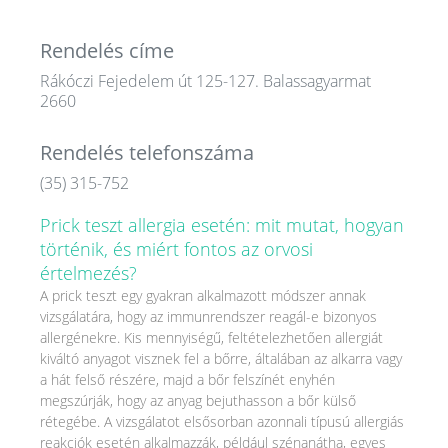
Rendelés címe
Rákóczi Fejedelem út 125-127. Balassagyarmat
2660
Rendelés telefonszáma
(35) 315-752
Prick teszt allergia esetén: mit mutat, hogyan
történik, és miért fontos az orvosi
értelmezés?
A prick teszt egy gyakran alkalmazott módszer annak
vizsgálatára, hogy az immunrendszer reagál-e bizonyos
allergénekre. Kis mennyiségű, feltételezhetően allergiát
kiváltó anyagot visznek fel a bőrre, általában az alkarra vagy
a hát felső részére, majd a bőr felszínét enyhén
megszúrják, hogy az anyag bejuthasson a bőr külső
rétegébe. A vizsgálatot elsősorban azonnali típusú allergiás
reakciók esetén alkalmazzák, például szénanátha, egyes