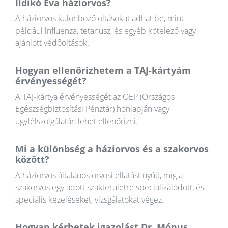
Ildikó Éva háziorvos?
A háziorvos különböző oltásokat adhat be, mint
például influenza, tetanusz, és egyéb kötelező vagy
ajánlott védőoltások.
Hogyan ellenőrizhetem a TAJ-kártyám
érvényességét?
A TAJ-kártya érvényességét az OEP (Országos
Egészségbiztosítási Pénztár) honlapján vagy
ügyfélszolgálatán lehet ellenőrizni.
Mi a különbség a háziorvos és a szakorvos
között?
A háziorvos általános orvosi ellátást nyújt, míg a
szakorvos egy adott szakterületre specializálódott, és
speciális kezeléseket, vizsgálatokat végez.
Hogyan kérhetek igazolást Dr. Mónus