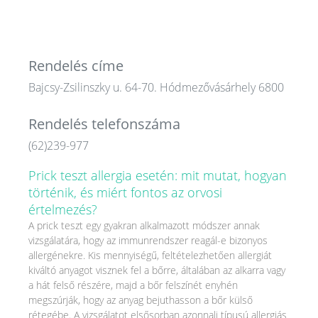
Rendelés címe
Bajcsy-Zsilinszky u. 64-70. Hódmezővásárhely 6800
Rendelés telefonszáma
(62)239-977
Prick teszt allergia esetén: mit mutat, hogyan
történik, és miért fontos az orvosi
értelmezés?
A prick teszt egy gyakran alkalmazott módszer annak
vizsgálatára, hogy az immunrendszer reagál-e bizonyos
allergénekre. Kis mennyiségű, feltételezhetően allergiát
kiváltó anyagot visznek fel a bőrre, általában az alkarra vagy
a hát felső részére, majd a bőr felszínét enyhén
megszúrják, hogy az anyag bejuthasson a bőr külső
rétegébe. A vizsgálatot elsősorban azonnali típusú allergiás