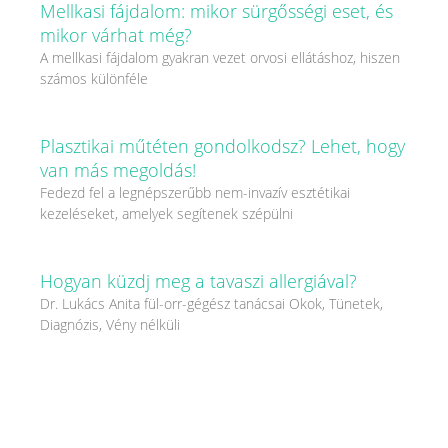
Mellkasi fájdalom: mikor sürgősségi eset, és
mikor várhat még?
A mellkasi fájdalom gyakran vezet orvosi ellátáshoz, hiszen
számos különféle
Plasztikai műtéten gondolkodsz? Lehet, hogy
van más megoldás!
Fedezd fel a legnépszerűbb nem-invazív esztétikai
kezeléseket, amelyek segítenek szépülni
Hogyan küzdj meg a tavaszi allergiával?
Dr. Lukács Anita fül-orr-gégész tanácsai Okok, Tünetek,
Diagnózis, Vény nélküli