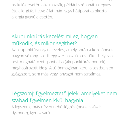
reakciók esetén alkalmazzák, például szénanátha, egyes
ételallergiák, illetve állati hám vagy háziporatka okozta
allergia gyanúja esetén.
Akupunktúrás kezelés: mi ez, hogyan
működik, és mikor segíthet?
Az akupunktúra olyan kezelés, amely során a kezelőorvos
nagyon vékony, steril, egyszer használatos tűket helyez a
test meghatározott pontjaiba (akupunktúrás pontok)
meghatározott ideig. A tű önmagában kerül a testbe, sem
gyógyszert, sem más vegyi anyagot nem tartalmaz.
Légszomj: figyelmeztető jelek, amelyeket nem
szabad figyelmen kívül hagynia
A légszomj, más néven nehézlégzés (orvosi szóval:
dyspnoe), igen zavaró