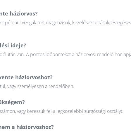
nte háziorvos?
nt például vizsgálatok, diagnózisok, kezelések, oltások, és egész
ési ideje?
 délután van. A pontos időpontokat a háziorvosi rendelő honlapj
evente háziorvoshoz?
ztül, vagy személyesen a rendelőben.
szükségem?
zámon, vagy keressük fel a legközelebbi sürgősségi osztályt.
em a háziorvoshoz?