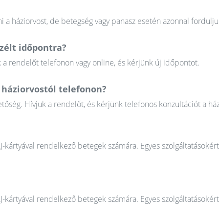
 a háziorvost, de betegség vagy panasz esetén azonnal fordulju
élt időpontra?
 rendelőt telefonon vagy online, és kérjünk új időpontot.
háziorvostól telefonon?
őség. Hívjuk a rendelőt, és kérjünk telefonos konzultációt a ház
AJ-kártyával rendelkező betegek számára. Egyes szolgáltatásokér
AJ-kártyával rendelkező betegek számára. Egyes szolgáltatásokér