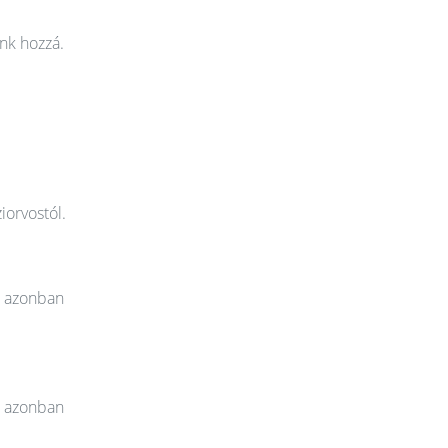
nk hozzá.
iorvostól.
t azonban
t azonban