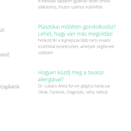
A mellkasi fájdalom gyakran vezet orvosi
ellátáshoz, hiszen számos különféle
Plasztikai műtéten gondolkodsz?
zi.
Lehet, hogy van más megoldás!
Fedezd fel a legnépszerűbb nem-invazív
esztétikai kezeléseket, amelyek segítenek
szépülni
ndelő
Hogyan küzdj meg a tavaszi
allergiával?
Dr. Lukács Anita fül-orr-gégész tanácsai
izsgálatok.
Okok, Tünetek, Diagnózis, Vény nélküli