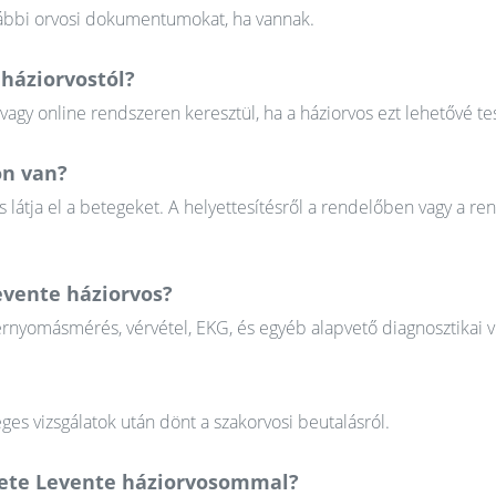
orábbi orvosi dokumentumokat, ha vannak.
háziorvostól?
gy online rendszeren keresztül, ha a háziorvos ezt lehetővé tes
on van?
 látja el a betegeket. A helyettesítésről a rendelőben vagy a re
evente háziorvos?
érnyomásmérés, vérvétel, EKG, és egyéb alapvető diagnosztikai v
ges vizsgálatok után dönt a szakorvosi beutalásról.
kete Levente háziorvosommal?