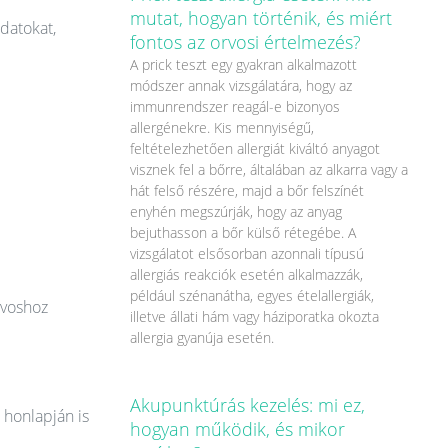
mutat, hogyan történik, és miért
datokat,
fontos az orvosi értelmezés?
A prick teszt egy gyakran alkalmazott
módszer annak vizsgálatára, hogy az
immunrendszer reagál-e bizonyos
allergénekre. Kis mennyiségű,
feltételezhetően allergiát kiváltó anyagot
visznek fel a bőrre, általában az alkarra vagy a
hát felső részére, majd a bőr felszínét
enyhén megszúrják, hogy az anyag
bejuthasson a bőr külső rétegébe. A
vizsgálatot elsősorban azonnali típusú
allergiás reakciók esetén alkalmazzák,
például szénanátha, egyes ételallergiák,
rvoshoz
illetve állati hám vagy háziporatka okozta
allergia gyanúja esetén.
Akupunktúrás kezelés: mi ez,
 honlapján is
hogyan működik, és mikor