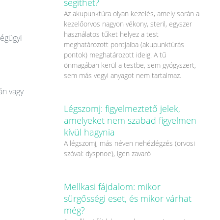
segíthet?
Az akupunktúra olyan kezelés, amely során a
kezelőorvos nagyon vékony, steril, egyszer
használatos tűket helyez a test
ségügyi
meghatározott pontjaiba (akupunktúrás
pontok) meghatározott ideig. A tű
önmagában kerül a testbe, sem gyógyszert,
sem más vegyi anyagot nem tartalmaz.
án vagy
Légszomj: figyelmeztető jelek,
amelyeket nem szabad figyelmen
kívül hagynia
A légszomj, más néven nehézlégzés (orvosi
szóval: dyspnoe), igen zavaró
Mellkasi fájdalom: mikor
sürgősségi eset, és mikor várhat
még?