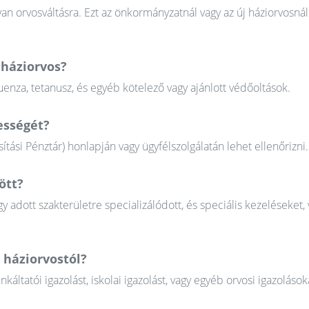
n orvosváltásra. Ezt az önkormányzatnál vagy az új háziorvosnál
 háziorvos?
uenza, tetanusz, és egyéb kötelező vagy ajánlott védőoltások.
ességét?
tási Pénztár) honlapján vagy ügyfélszolgálatán lehet ellenőrizni.
ött?
gy adott szakterületre specializálódott, és speciális kezeléseket, 
 háziorvostól?
tatói igazolást, iskolai igazolást, vagy egyéb orvosi igazolások