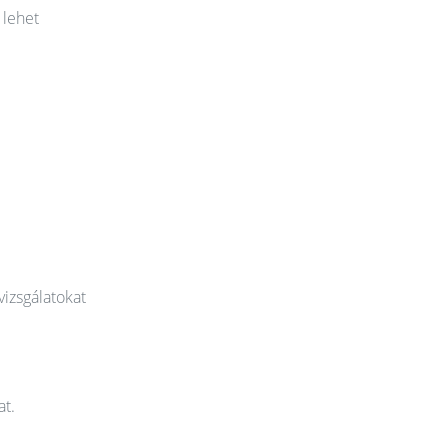
 lehet
vizsgálatokat
at.