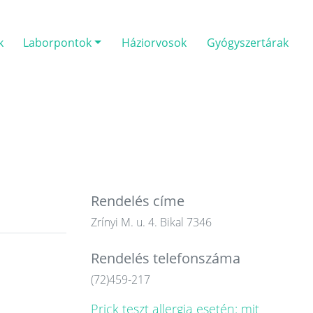
k
Laborpontok
Háziorvosok
Gyógyszertárak
Rendelés címe
Zrínyi M. u. 4. Bikal 7346
Rendelés telefonszáma
(72)459-217
Prick teszt allergia esetén: mit