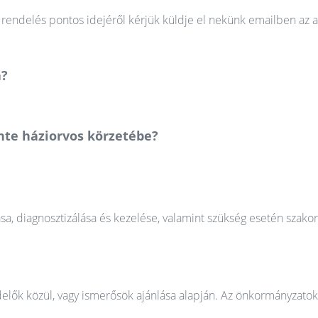
rendelés pontos idejéről kérjük küldje el nekünk emailben az a
a?
nte háziorvos körzetébe?
ása, diagnosztizálása és kezelése, valamint szükség esetén szako
elők közül, vagy ismerősök ajánlása alapján. Az önkormányzatok